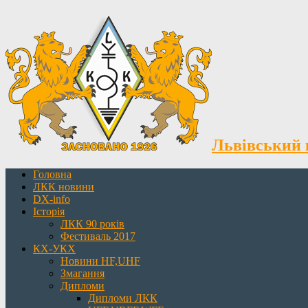
Львівський 
Головна
ЛКК новини
DX-info
Історія
ЛКК 90 років
Фестиваль 2017
КХ-УКХ
Новини HF,UHF
Змагання
Дипломи
Дипломи ЛКК