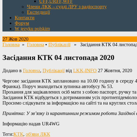
UFF,URFF,WFF
Члени ЛКК – судді ЛРУ з радіоспорту
Експедиції
Контакти
Форум
W języku polskim
27 Жов 2020
Головна
»
Головна
•
Публікації
» Засідання КТК 04 листопад
Засідання КТК 04 листопада 2020
Додано в
Головна
,
Публікації
від
LKK-INFO
27 Жовтня, 2020
Чергове засідання КТК заплановано на 10.00 годину в середу 4
Франка). Поруч знаходиться зупинка автобусу № 53.
Прохання для зацікавлених осіб мати з собою паспорт, ручку та з
Засідання КТК відбудеться з дотриманням усіх протиепідеміолог
Просимо слідкувати за інформацією на сайті та на круглих стол
Примітка: У зв’язку із карантинним режимом роботи Західної 
Інформацію надав UR4WG
Теги:
КТК
,
об'яви ЛКК