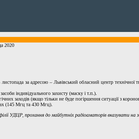
а 2020
 листопада за адресою – Львівський обласний центр технічної тв
асоби індивідуального захисту (маску і т.п.).
ічних заходів (якщо тільки не буде погіршення ситуації з корон
ах (145 Мгц та 430 Мгц).
філії УДЦР, прохання до майбутніх радіоаматорів вказувати на 