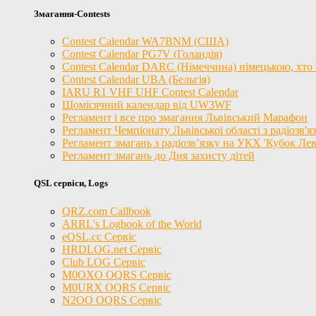
Змагання-Contests
Contest Calendar WA7BNM (США)
Contest Calendar PG7V (Голандія)
Contest Calendar DARC (Німеччина) німецькою, хто ї
Contest Calendar UBA (Бельгія)
IARU R1 VHF UHF Contest Calendar
Щомісячний календар від UW3WF
Регламент і все про змагання Львівський Марафон
Регламент Чемпіонату Львівської області з радіозв'
Регламент змагань з радіозв’язку на УКХ 'Кубок Лев
Регламент змагань до Дня захисту дітей
QSL сервіси, Logs
QRZ.com Callbook
ARRL's Logbook of the World
eQSL.cc Сервіс
HRDLOG.net Сервіс
Club LOG Сервіс
M0OXO OQRS Сервіс
M0URX OQRS Сервіс
N2OO OQRS Сервіс