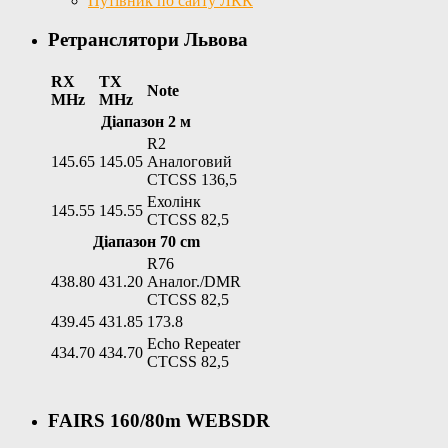
Путівник по сайту ЛКК
Ретранслятори Львова
RX
TX
Note
MHz
MHz
Діапазон 2 м
R2
145.65
145.05
Аналоговий
CTCSS 136,5
Ехолінк
145.55
145.55
CTCSS 82,5
Діапазон 70 cm
R76
438.80
431.20
Аналог./DMR
CTCSS 82,5
439.45
431.85
173.8
Echo Repeater
434.70
434.70
CTCSS 82,5
FAIRS 160/80m WEBSDR