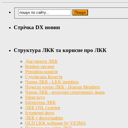
Стрічка DX новин
Структура ЛКК та корисне про ЛКК
Документи ЛКК
Керівні органи
Ревізійна комісія
Суддівська Колегія
Члени ЛКК - LKK members
Почесні члени ЛКК - Honour Members
Члени ЛКК - володарі спортивних звань
Silent keys
Бібліотека ЛКК
ЛКК QSL галерея
Історичні фото
ЛКК у фотографіях
OLD LKK webpage by VE3MA