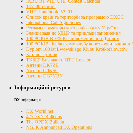
IARU R1 VHF UHF Contest Calendar
145500 та інші
VHF_Handbook_V9.01
Список країн та територій за програмою DXCC
International Call Sign Series
Регламент аматорського радіозв'язку України
Бланки заяв до УДЦР та приклади заповнення
100 РОКІВ В ЕФІРІ - положення про Диплом
100 РОКІВ Львівському клубу короткохвильовиків
Dyplom 100 lat Lwowskiego Klubu Krótkofalowców
Каталог файлів
TK5EP Визначити QTH Locator
Антени DK7ZB
Антени G0KSC
Антени DG7YBN
Інформаційні ресурси
DX інформація
DX-World.net
425DXN Bulletins
The OPDX Bulletin
NG3K Announced DX Operations