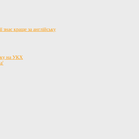
ї знає краще за англійську
язку на УКХ
а'