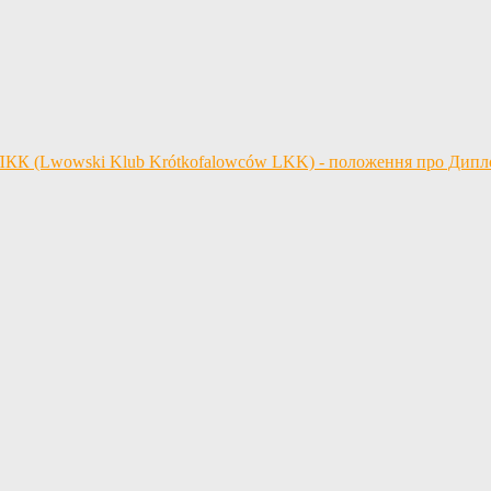
 ЛКК (Lwowski Klub Krótkofalowców LKK) - положення про Дип