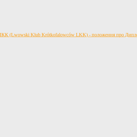
 ЛКК (Lwowski Klub Krótkofalowców LKK) - положення про Дип