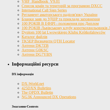
VHF_Handbook_V9.01
Список країн та територій за програмою DXCC
International Call Sign Series
Регламент аматорського радіозв'язку України
Бланки заяв до УДЦР та приклади заповнення
100 РОКІВ В ЕФІРІ - положення про Диплом
100 РОКІВ Львівському клубу короткохвильовиків
Dyplom 100 lat Lwowskiego Klubu Krótkofalowców
Каталог файлів
TK5EP Визначити QTH Locator
Антени DK7ZB
Антени G0KSC
Антени DG7YBN
Інформаційні ресурси
DX інформація
DX-World.net
425DXN Bulletins
The OPDX Bulletin
NG3K Announced DX Operations
Змагання-Contests