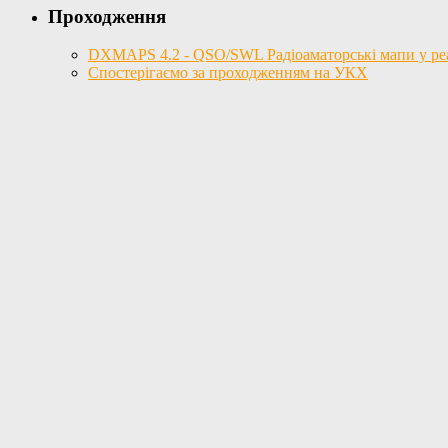
Проходження
DXMAPS 4.2 - QSO/SWL Радіоаматорські мапи у реал
Спостерігаємо за проходженням на УКХ