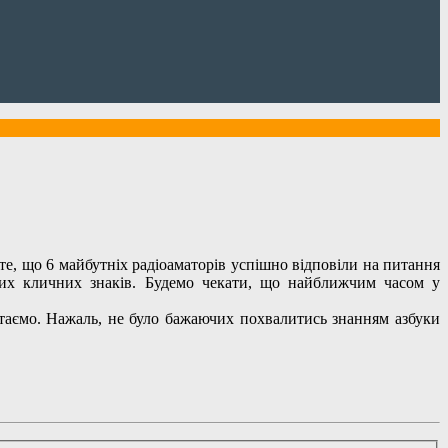
те, що 6 майбутніх радіоаматорів успішно
відповіли на питання
тих кличних знаків. Будемо чекати, що найближчим часом у
ітаємо. Нажаль, не було бажаючих похвалитись знанням азбуки