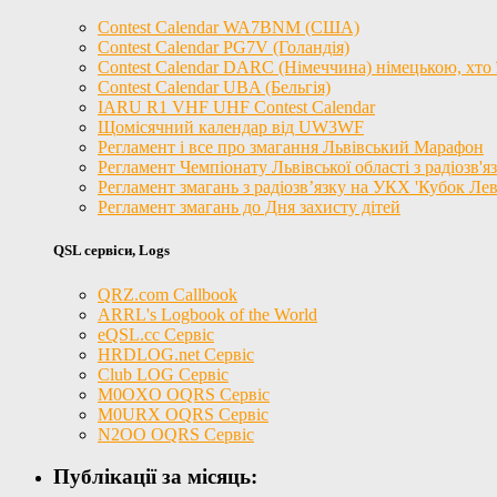
Contest Calendar WA7BNM (США)
Contest Calendar PG7V (Голандія)
Contest Calendar DARC (Німеччина) німецькою, хто ї
Contest Calendar UBA (Бельгія)
IARU R1 VHF UHF Contest Calendar
Щомісячний календар від UW3WF
Регламент і все про змагання Львівський Марафон
Регламент Чемпіонату Львівської області з радіозв'
Регламент змагань з радіозв’язку на УКХ 'Кубок Лев
Регламент змагань до Дня захисту дітей
QSL сервіси, Logs
QRZ.com Callbook
ARRL's Logbook of the World
eQSL.cc Сервіс
HRDLOG.net Сервіс
Club LOG Сервіс
M0OXO OQRS Сервіс
M0URX OQRS Сервіс
N2OO OQRS Сервіс
Публікації за місяць: