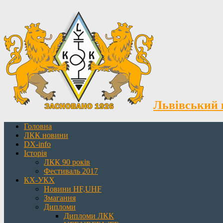
Львівський 
Головна
ЛКК новини
DX-info
Історія
ЛКК 90 років
Фестиваль 2017
КХ-УКХ
Новини HF,UHF
Змагання
Дипломи
Дипломи ЛКК