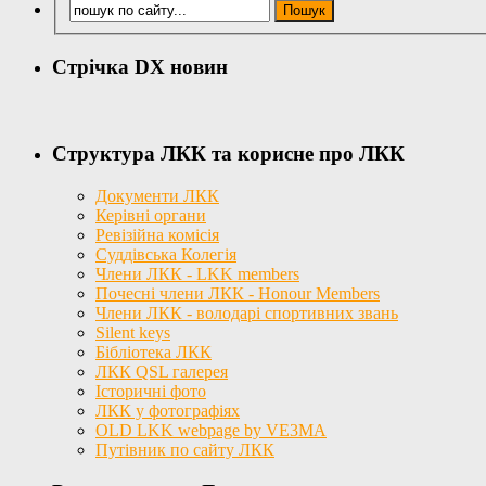
Стрічка DX новин
Структура ЛКК та корисне про ЛКК
Документи ЛКК
Керівні органи
Ревізійна комісія
Суддівська Колегія
Члени ЛКК - LKK members
Почесні члени ЛКК - Honour Members
Члени ЛКК - володарі спортивних звань
Silent keys
Бібліотека ЛКК
ЛКК QSL галерея
Історичні фото
ЛКК у фотографіях
OLD LKK webpage by VE3MA
Путівник по сайту ЛКК