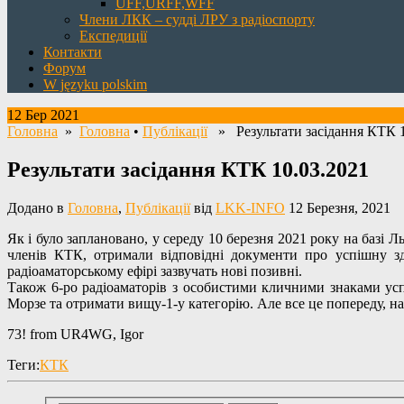
UFF,URFF,WFF
Члени ЛКК – судді ЛРУ з радіоспорту
Експедиції
Контакти
Форум
W języku polskim
12 Бер 2021
Головна
»
Головна
•
Публікації
» Результати засідання КТК 1
Результати засідання КТК 10.03.2021
Додано в
Головна
,
Публікації
від
LKK-INFO
12 Березня, 2021
Як і було заплановано, у середу 10 березня 2021 року на базі
членів КТК, отримали відповідні документи про успішну з
радіоаматорському ефірі зазвучать нові позивні.
Також 6-ро радіоаматорів з особистими кличними знаками усп
Морзе та отримати вищу-1-у категорію. Але все це попереду, на
73! from UR4WG, Igor
Теги:
КТК