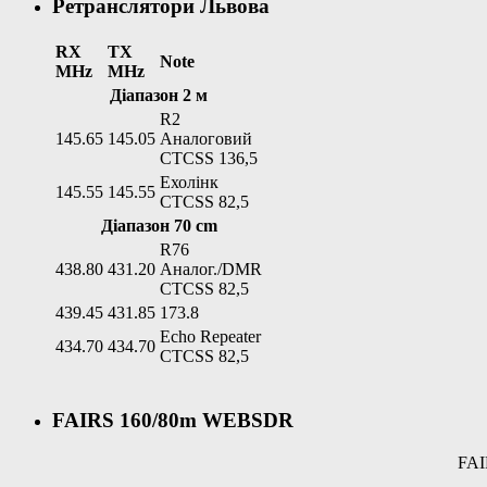
Ретранслятори Львова
RX
TX
Note
MHz
MHz
Діапазон 2 м
R2
145.65
145.05
Аналоговий
CTCSS 136,5
Ехолінк
145.55
145.55
CTCSS 82,5
Діапазон 70 cm
R76
438.80
431.20
Аналог./DMR
CTCSS 82,5
439.45
431.85
173.8
Echo Repeater
434.70
434.70
CTCSS 82,5
FAIRS 160/80m WEBSDR
FAI