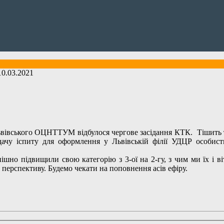
0.03.2021
 Львівського ОЦНТТУМ відбулося чергове засідання КТК. Тішить 
дачу іспиту для оформлення у Львівській філії УДЦР особис
ішно підвищили свою категорію з 3-ої на 2-гу, з чим ми їх і в
 перспективу. Будемо чекати на поповнення асів ефіру.