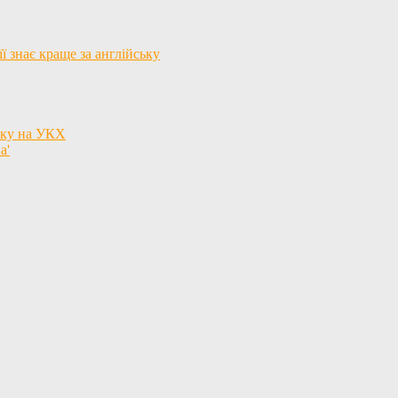
ї знає краще за англійську
язку на УКХ
а'