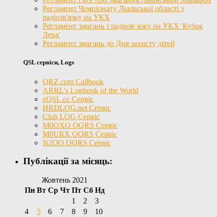
Регламент Чемпіонату Львівської області з
радіозв'язку на УКХ
Регламент змагань з радіозв’язку на УКХ 'Кубок
Лева'
Регламент змагань до Дня захисту дітей
QSL сервіси, Logs
QRZ.com Callbook
ARRL's Logbook of the World
eQSL.cc Сервіс
HRDLOG.net Сервіс
Club LOG Сервіс
M0OXO OQRS Сервіс
M0URX OQRS Сервіс
N2OO OQRS Сервіс
Публікації за місяць:
Жовтень 2021
Пн
Вт
Ср
Чт
Пт
Сб
Нд
1
2
3
4
5
6
7
8
9
10