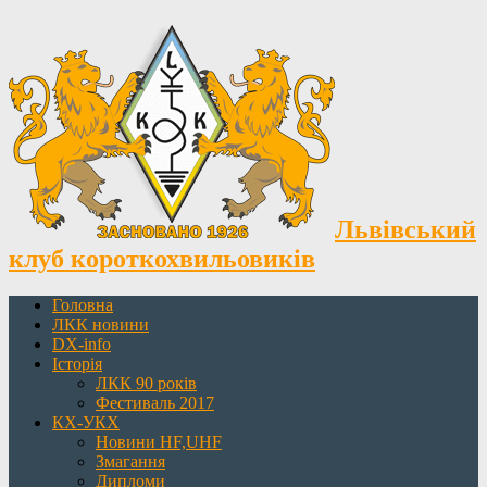
Львівський
клуб короткохвильовиків
Головна
ЛКК новини
DX-info
Історія
ЛКК 90 років
Фестиваль 2017
КХ-УКХ
Новини HF,UHF
Змагання
Дипломи