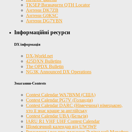
TK5EP Визначити QTH Locator
Антени DK7ZB
Антени G0KSC
Антени DG7YBN
Інформаційні ресурси
DX інформація
DX-World.net
425DXN Bulletins
The OPDX Bulletin
NG3K Announced DX Operations
Змагання-Contests
Contest Calendar WA7BNM (США)
Contest Calendar PG7V (Голандія)
Contest Calendar DARC (Німеччина) німецькою,
хто її знає краще за англійську
Contest Calendar UBA (Бельгія)
IARU R1 VHF UHF Contest Calendar
Щомісячний календар від UW3WF
Регламент і все про змагання Львівський Марафон