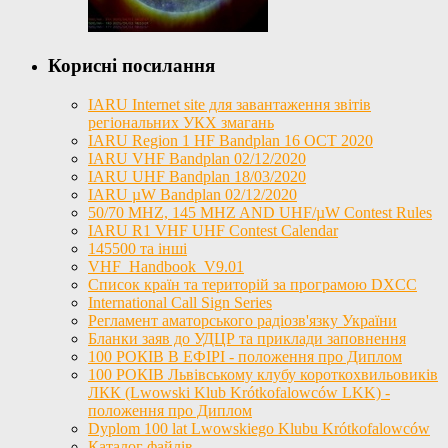
Корисні посилання
IARU Internet site для завантаження звітів
регіональних УКХ змагань
IARU Region 1 HF Bandplan 16 OCT 2020
IARU VHF Bandplan 02/12/2020
IARU UHF Bandplan 18/03/2020
IARU µW Bandplan 02/12/2020
50/70 MHZ, 145 MHZ AND UHF/µW Contest Rules
IARU R1 VHF UHF Contest Calendar
145500 та інші
VHF_Handbook_V9.01
Список країн та територій за програмою DXCC
International Call Sign Series
Регламент аматорського радіозв'язку України
Бланки заяв до УДЦР та приклади заповнення
100 РОКІВ В ЕФІРІ - положення про Диплом
100 РОКІВ Львівському клубу короткохвильовиків
ЛКК (Lwowski Klub Krótkofalowców LKK) -
положення про Диплом
Dyplom 100 lat Lwowskiego Klubu Krótkofalowców
Каталог файлів