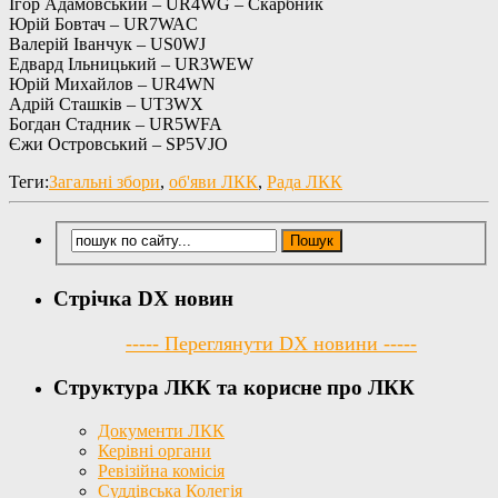
Ігор Адамовський – UR4WG – Скарбник
Юрій Бовтач – UR7WAC
Валерій Іванчук – US0WJ
Едвард Ільницький – UR3WEW
Юрій Михайлов – UR4WN
Адрій Сташків – UT3WX
Богдан Стадник – UR5WFA
Єжи Островський – SP5VJO
Теги:
Загальні збори
,
об'яви ЛКК
,
Рада ЛКК
Стрічка DX новин
----- Переглянути DX новини -----
Структура ЛКК та корисне про ЛКК
Документи ЛКК
Керівні органи
Ревізійна комісія
Суддівська Колегія