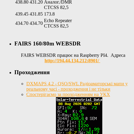
438.80
431.20
Аналог./DMR
CTCSS 82,5
439.45
431.85
173.8
Echo Repeater
434.70
434.70
CTCSS 82,5
FAIRS 160/80m WEBSDR
FAIRS WEBSDR працює на Raspberry PI4. Адреса
http://194.44.134.212:8901/
Проходження
DXMAPS 4.2 - QSO/SWL Радіоаматорські мапи у
реальному часі - проходження і не тільки
Спостерігаємо за проходженням на УКХ