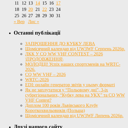
11
12
13
14
15
16
17
18
19
20
21
22
23
24
25
26
27
28
29
30
31
« Вер
Лис »
Останні публікації
ЗАПРОШЕННЯ ДО КУБКУ ЛЕВА
Щомісячний календар від UW3WF Серпень 2026р.
ЛКК У CQ WW VHF CONTEST – 2026
\ПРОДОВЖЕННЯ\
МОЛОДЦІ! Успіх наших спортсменів на WRTC-
2026.
CQ WW VHF – 2026
WRTC-2026
EDI: онлайн генератор звітів у цьому форматі
Як не заплутатися у “Польовому дні”, 3-іх
субрегіональних, “Кубку лева на УКХ” та CQ WW
VHF Contest?
Диплом 100 років Львівського Клубу
Короткохвильовиків (Польща)
Щомісячний календар від UW3WF Липень 2026р.
Друзі нашого сайту