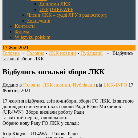
Дипломи ЛКК
UFF,URFF,WFF
Члени ЛКК – судді ЛРУ з радіоспорту
Експедиції
Контакти
Форум
W języku polskim
17 Жов 2021
Головна
»
Головна
•
ЛКК новини
•
Публікації
» Відбулись
загальні збори ЛКК
Відбулись загальні збори ЛКК
Додано в
Головна
,
ЛКК новини
,
Публікації
від
LKK-INFO
17
Жовтня, 2021
17 жовтня відбулись звітно-виборні збори ГО ЛКК. Із звітною
доповіддю виступив т.в.о. голови Ради Юрій Михайлов
(UR4WN). Збори визнали роботу Ради
за звітний період задовільною.
Обрано нову Раду ГО ЛКК у складі:
Ігор Кіщук – UT4WA – Голова Ради