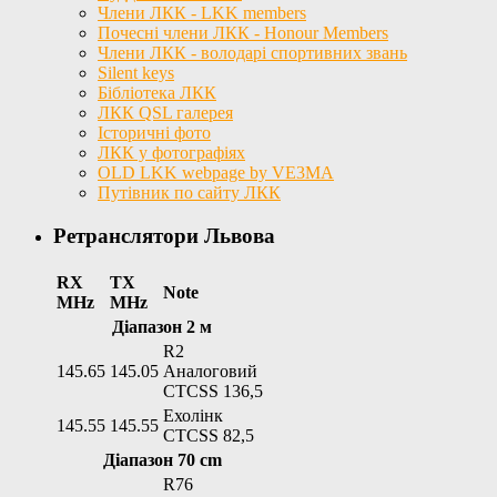
Члени ЛКК - LKK members
Почесні члени ЛКК - Honour Members
Члени ЛКК - володарі спортивних звань
Silent keys
Бібліотека ЛКК
ЛКК QSL галерея
Історичні фото
ЛКК у фотографіях
OLD LKK webpage by VE3MA
Путівник по сайту ЛКК
Ретранслятори Львова
RX
TX
Note
MHz
MHz
Діапазон 2 м
R2
145.65
145.05
Аналоговий
CTCSS 136,5
Ехолінк
145.55
145.55
CTCSS 82,5
Діапазон 70 cm
R76