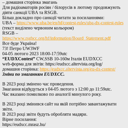
– домашня сторінка змагань
Для радіоаматорів росіян / білорусів в лютому продовжують
діяти санкції UBA та RSGB.
Більш докладно про санкції читати за посиланнями:
UBA –
https://www.uba.be/en/hf/contest-rules/uba-dx-contest-rules
(текст виділено червоним кольором)
RSGB –
https://www.rsgbcc.org/hf/information/Board_Statement.pdf
Все буде Україна!
73! Петро UW3WF
04-05
лютого
2023
18:
00-17
:59utc
“
EU
DX
Contest
”
CW,SSB 10-160м Італія
EUDXCC
web-форма для звітів:
https
://
eudxcc
.
altervista
.
org
/
log
/
домашня сторінка:
https://eudxcc.altervista.org/eu-dx-contest/
Зміни по змаганням EUDXCC.
В 2023 році змінено час проведення.
Змагання відбудуться з 04-05 лютого з 12:00 до 11:59utc.
Час вказано помилково по аналогії минулого року.
В 2023 році змінився сайт на якій потрібно завантажувати
звіти.
В 2023 році звіти будуть обробляти мадяри.
Вірне посилання:
https://eudxcc.mrasz.hu/