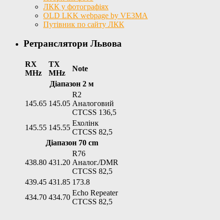
ЛКК у фотографіях
OLD LKK webpage by VE3MA
Путівник по сайту ЛКК
Ретранслятори Львова
RX
TX
Note
MHz
MHz
Діапазон 2 м
R2
145.65
145.05
Аналоговий
CTCSS 136,5
Ехолінк
145.55
145.55
CTCSS 82,5
Діапазон 70 cm
R76
438.80
431.20
Аналог./DMR
CTCSS 82,5
439.45
431.85
173.8
Echo Repeater
434.70
434.70
CTCSS 82,5