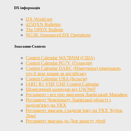
DX інформація
DX-World.net
425DXN Bulletins
The OPDX Bulletin
NG3K Announced DX Operations
Змагання-Contests
Contest Calendar WA7BNM (США)
Contest Calendar PG7V (Голандія)
Contest Calendar DARC (Німеччина) німецькою,
хто її знає краще за англійську
Contest Calendar UBA (Бельгія)
IARU R1 VHF UHF Contest Calendar
Щомісячний календар від UW3WF
Регламент і все про змагання Львівський Марафон
Регламент Чемпіонату Львівської області з
радіозв'язку на УКХ
Регламент змагань з радіозв’язку на УКХ 'Кубок
Лева'
Регламент змагань до Дня захисту дітей