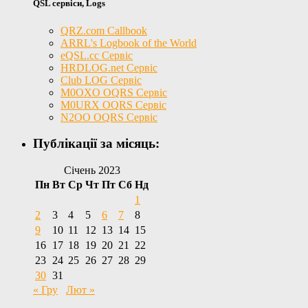
QSL сервіси, Logs
QRZ.com Callbook
ARRL's Logbook of the World
eQSL.cc Сервіс
HRDLOG.net Сервіс
Club LOG Сервіс
M0OXO OQRS Сервіс
M0URX OQRS Сервіс
N2OO OQRS Сервіс
Публікації за місяць:
Січень 2023
Пн
Вт
Ср
Чт
Пт
Сб
Нд
1
2
3
4
5
6
7
8
9
10
11
12
13
14
15
16
17
18
19
20
21
22
23
24
25
26
27
28
29
30
31
« Гру
Лют »