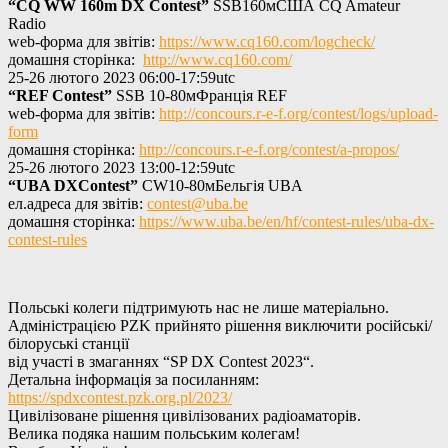
“CQ WW 160m DX Contest”
SSB160мСША
CQ Amateur
Radio
web-форма для звітів:
https://www.cq160.com/logcheck/
домашня сторінка:
http://www.cq160.com/
25-26
лютого
2023
06:
00-17
:59utc
“
REF
Contest”
SSB 10-80мФранція REF
web-форма для звітів:
http://concours.r-e-f.org/contest/logs/upload-
form
домашня сторінка:
http://concours.r-e-f.org/contest/a-propos/
25-26
лютого
2023
13:
00-12
:59utc
“UBA
DX
Contest
”
CW10-80мБельгія UBA
ел.адреса для звітів:
contest@uba.be
домашня сторінка:
https://www.uba.be/en/hf/contest-rules/uba-dx-
contest-rules
Польські колеги підтримують нас не лише матеріально.
Адміністрацією PZK прийнято рішення виключити російські/
білоруські станції
від участі в змаганнях “SP DX Contest
2023
“.
Детальна інформація за посиланням:
https://spdxcontest.pzk.org.pl/2023/
Цивілізоване рішення цивілізованих радіоаматорів.
Велика подяка нашим польським колегам!