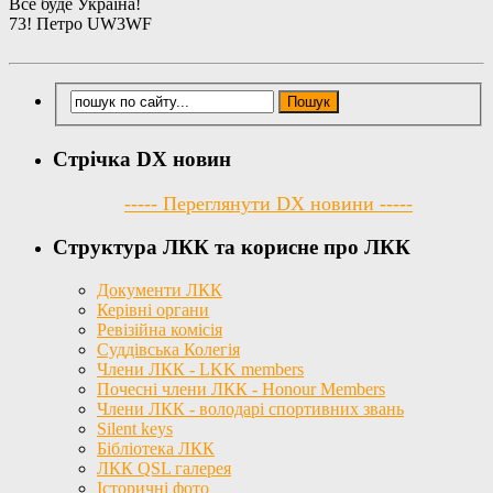
Все буде Україна!
73! Петро UW3WF
Стрічка DX новин
----- Переглянути DX новини -----
Структура ЛКК та корисне про ЛКК
Документи ЛКК
Керівні органи
Ревізійна комісія
Суддівська Колегія
Члени ЛКК - LKK members
Почесні члени ЛКК - Honour Members
Члени ЛКК - володарі спортивних звань
Silent keys
Бібліотека ЛКК
ЛКК QSL галерея
Історичні фото