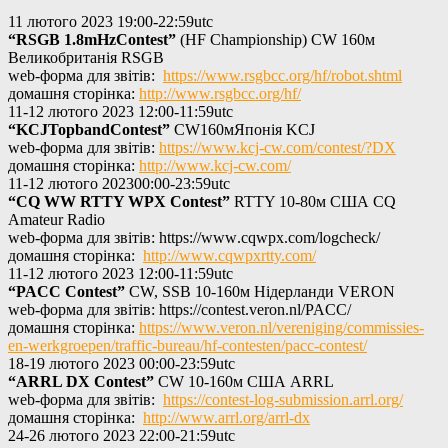
11 лютого
2023
19:
00-22
:59utc
“
RSGB
1.8
mHz
Contest
”
(HF Championship) CW 160м
Великобританія RSGB
web-форма для звітів:
https://www.rsgbcc.org/hf/robot.shtml
домашня сторінка:
http://www.rsgbcc.org/hf/
11-12
лютого
2023
12:
00-11
:59utc
“
KCJ
Topband
Contest
”
CW160мЯпонія KCJ
web-форма для звітів:
https://www.kcj-cw.com/contest/?DX
домашня сторінка:
http://www.kcj-cw.com/
11-12
лютого
2023
00:00-23:59utc
“CQ WW RTTY WPX Contest”
RTTY 10-80м США
CQ
Amateur Radio
web-форма для звітів:
https
://
www
.
cqwpx
.
com
/
logcheck
/
домашня сторінка:
http://www.cqwpxrtty.com/
11-12
лютого
2023
12:
00-11
:59utc
“PACC Contest”
CW, SSB 10-160м Нідерланди VERON
web-форма для звітів:
https
://
contest
.
veron
.
nl
/
PACC
/
домашня сторінка:
https://www.veron.nl/vereniging/commissies-
en-werkgroepen/traffic-bureau/hf-contesten/pacc-contest/
18-19
лютого 2023 00:
00-23
:59utc
“ARRL DX Contest”
CW 10-160м США ARRL
web-форма для звітів:
https://contest-log-submission.arrl.org/
домашня сторінка:
http://www.arrl.org/arrl-dx
24-26
лютого 2023 22:
00-21
:59utc