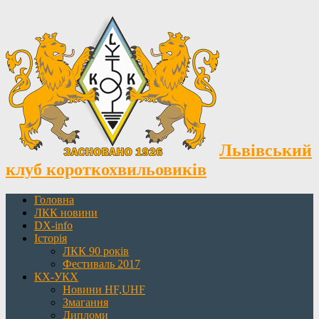
Львівський
клуб короткохвильовиків
Головна
ЛКК новини
DX-info
Історія
ЛКК 90 років
Фестиваль 2017
КХ-УКХ
Новини HF,UHF
Змагання
Дипломи