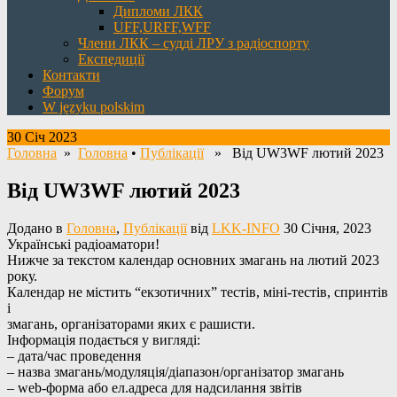
Дипломи ЛКК
UFF,URFF,WFF
Члени ЛКК – судді ЛРУ з радіоспорту
Експедиції
Контакти
Форум
W języku polskim
30 Січ 2023
Головна
»
Головна
•
Публікації
» Від UW3WF лютий 2023
Від UW3WF лютий 2023
Додано в
Головна
,
Публікації
від
LKK-INFO
30 Січня, 2023
Українські радіоаматори!
Нижче за текстом календар основних змагань на лютий
2023
року.
Календар не містить “екзотичних” тестів, міні-тестів, спринтів
і
змагань, організаторами яких є рашисти.
Інформація подається у вигляді:
– дата/час проведення
– назва змагань/модуляція/діапазон/організатор змагань
– web-форма або ел.адреса для надсилання звітів