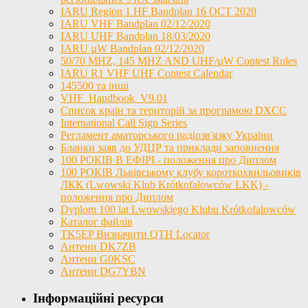
IARU Region 1 HF Bandplan 16 OCT 2020
IARU VHF Bandplan 02/12/2020
IARU UHF Bandplan 18/03/2020
IARU µW Bandplan 02/12/2020
50/70 MHZ, 145 MHZ AND UHF/µW Contest Rules
IARU R1 VHF UHF Contest Calendar
145500 та інші
VHF_Handbook_V9.01
Список країн та територій за програмою DXCC
International Call Sign Series
Регламент аматорського радіозв'язку України
Бланки заяв до УДЦР та приклади заповнення
100 РОКІВ В ЕФІРІ - положення про Диплом
100 РОКІВ Львівському клубу короткохвильовиків
ЛКК (Lwowski Klub Krótkofalowców LKK) -
положення про Диплом
Dyplom 100 lat Lwowskiego Klubu Krótkofalowców
Каталог файлів
TK5EP Визначити QTH Locator
Антени DK7ZB
Антени G0KSC
Антени DG7YBN
Інформаційні ресурси