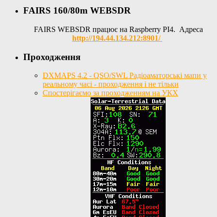
FAIRS 160/80m WEBSDR
FAIRS WEBSDR працює на Raspberry PI4. Адреса
http://194.44.134.212:8901/
Проходження
DXMAPS 4.2 - QSO/SWL Радіоаматорські мапи у
реальному часі - проходження і не тільки
Спостерігаємо за проходженням на УКХ