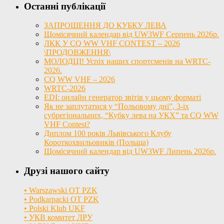
Останні публікації
ЗАПРОШЕННЯ ДО КУБКУ ЛЕВА
Щомісячний календар від UW3WF Серпень 2026р.
ЛКК У CQ WW VHF CONTEST – 2026
\ПРОДОВЖЕННЯ\
МОЛОДЦІ! Успіх наших спортсменів на WRTC-
2026.
CQ WW VHF – 2026
WRTC-2026
EDI: онлайн генератор звітів у цьому форматі
Як не заплутатися у “Польовому дні”, 3-іх
субрегіональних, “Кубку лева на УКХ” та CQ WW
VHF Contest?
Диплом 100 років Львівського Клубу
Короткохвильовиків (Польща)
Щомісячний календар від UW3WF Липень 2026р.
Друзі нашого сайту
• Warszawski OT PZK
• Podkarpacki OT PZK
• Polski Klub UKF
• УКВ комитет ЛРУ