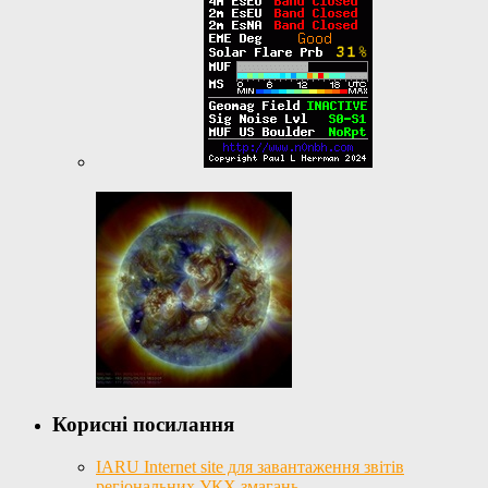
Корисні посилання
IARU Internet site для завантаження звітів
регіональних УКХ змагань