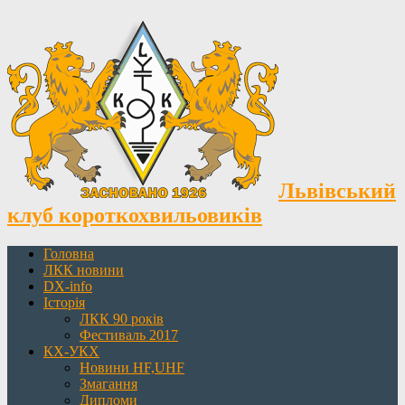
Львівський
клуб короткохвильовиків
Головна
ЛКК новини
DX-info
Історія
ЛКК 90 років
Фестиваль 2017
КХ-УКХ
Новини HF,UHF
Змагання
Дипломи