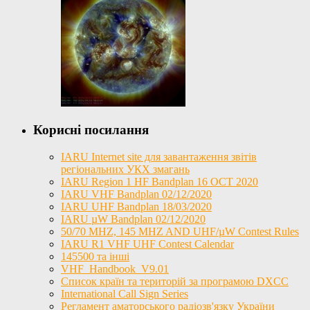
Корисні посилання
IARU Internet site для завантаження звітів
регіональних УКХ змагань
IARU Region 1 HF Bandplan 16 OCT 2020
IARU VHF Bandplan 02/12/2020
IARU UHF Bandplan 18/03/2020
IARU µW Bandplan 02/12/2020
50/70 MHZ, 145 MHZ AND UHF/µW Contest Rules
IARU R1 VHF UHF Contest Calendar
145500 та інші
VHF_Handbook_V9.01
Список країн та територій за програмою DXCC
International Call Sign Series
Регламент аматорського радіозв'язку України