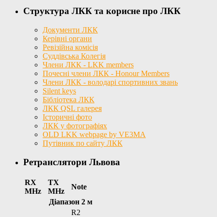
Структура ЛКК та корисне про ЛКК
Документи ЛКК
Керівні органи
Ревізійна комісія
Суддівська Колегія
Члени ЛКК - LKK members
Почесні члени ЛКК - Honour Members
Члени ЛКК - володарі спортивних звань
Silent keys
Бібліотека ЛКК
ЛКК QSL галерея
Історичні фото
ЛКК у фотографіях
OLD LKK webpage by VE3MA
Путівник по сайту ЛКК
Ретранслятори Львова
RX
TX
Note
MHz
MHz
Діапазон 2 м
R2