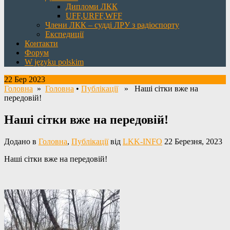
Дипломи ЛКК
UFF,URFF,WFF
Члени ЛКК – судді ЛРУ з радіоспорту
Експедиції
Контакти
Форум
W języku polskim
22 Бер 2023
Головна
»
Головна
•
Публікації
» Наші сітки вже на
передовій!
Наші сітки вже на передовій!
Додано в
Головна
,
Публікації
від
LKK-INFO
22 Березня, 2023
Наші сітки вже на передовій!