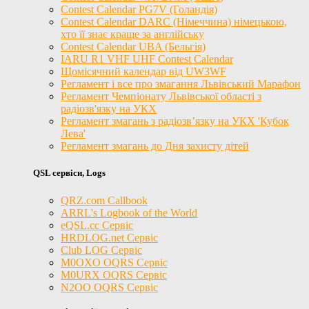
Contest Calendar PG7V (Голандія)
Contest Calendar DARC (Німеччина) німецькою,
хто її знає краще за англійську
Contest Calendar UBA (Бельгія)
IARU R1 VHF UHF Contest Calendar
Щомісячний календар від UW3WF
Регламент і все про змагання Львівський Марафон
Регламент Чемпіонату Львівської області з
радіозв'язку на УКХ
Регламент змагань з радіозв’язку на УКХ 'Кубок
Лева'
Регламент змагань до Дня захисту дітей
QSL сервіси, Logs
QRZ.com Callbook
ARRL's Logbook of the World
eQSL.cc Сервіс
HRDLOG.net Сервіс
Club LOG Сервіс
M0OXO OQRS Сервіс
M0URX OQRS Сервіс
N2OO OQRS Сервіс