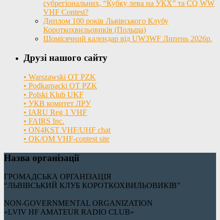
субрегіональних, “Кубку лева на УКХ” та CQ WW
VHF Contest?
Диплом 100 років Львівського Клубу
Короткохвильовиків (Польща)
Щомісячний календар від UW3WF Липень 2026р.
Друзі нашого сайту
• Warszawski OT PZK
• Podkarpacki OT PZK
• Polski Klub UKF
• УКВ комитет ЛРУ
• IARU Reg 1 VHF
• FAIRS Inc.
• ON4KST VHF/UHF chat
• OK/OM VHF-contest site
Назва організації
ГРОМАДСЬКА ОРГАНІЗАЦІЯ
“ЛЬВІВСЬКИЙ КЛУБ КОРОТКОХВИЛЬОВИКІВ”
NON-GOVERNMENTAL ORGANIZATION
«LVIV HF AMATEUR RADIO CLUB»