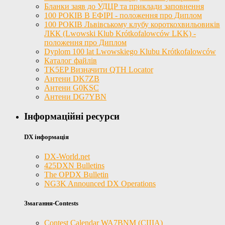
Бланки заяв до УДЦР та приклади заповнення
100 РОКІВ В ЕФІРІ - положення про Диплом
100 РОКІВ Львівському клубу короткохвильовиків
ЛКК (Lwowski Klub Krótkofalowców LKK) -
положення про Диплом
Dyplom 100 lat Lwowskiego Klubu Krótkofalowców
Каталог файлів
TK5EP Визначити QTH Locator
Антени DK7ZB
Антени G0KSC
Антени DG7YBN
Інформаційні ресурси
DX інформація
DX-World.net
425DXN Bulletins
The OPDX Bulletin
NG3K Announced DX Operations
Змагання-Contests
Contest Calendar WA7BNM (США)