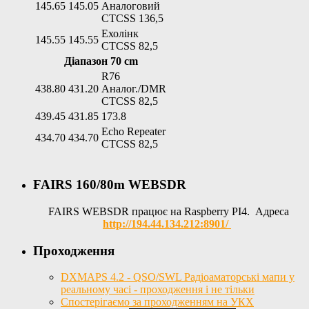
145.65
145.05
Аналоговий
CTCSS 136,5
Ехолінк
145.55
145.55
CTCSS 82,5
Діапазон 70 cm
R76
438.80
431.20
Аналог./DMR
CTCSS 82,5
439.45
431.85
173.8
Echo Repeater
434.70
434.70
CTCSS 82,5
FAIRS 160/80m WEBSDR
FAIRS WEBSDR працює на Raspberry PI4. Адреса
http://194.44.134.212:8901/
Проходження
DXMAPS 4.2 - QSO/SWL Радіоаматорські мапи у
реальному часі - проходження і не тільки
Спостерігаємо за проходженням на УКХ