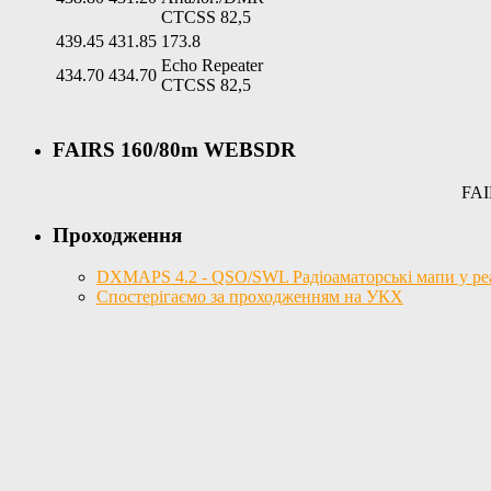
CTCSS 82,5
439.45
431.85
173.8
Echo Repeater
434.70
434.70
CTCSS 82,5
FAIRS 160/80m WEBSDR
FAI
Проходження
DXMAPS 4.2 - QSO/SWL Радіоаматорські мапи у реал
Спостерігаємо за проходженням на УКХ