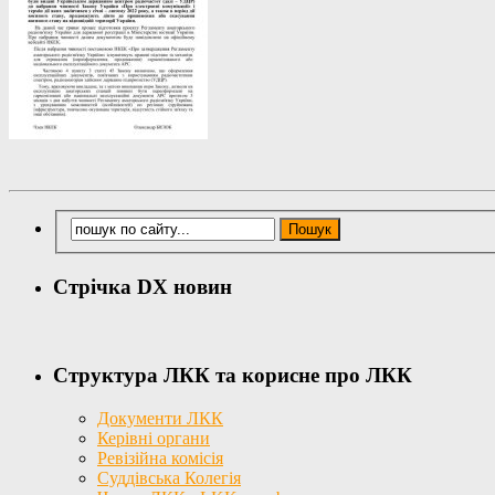
Стрічка DX новин
Структура ЛКК та корисне про ЛКК
Документи ЛКК
Керівні органи
Ревізійна комісія
Суддівська Колегія