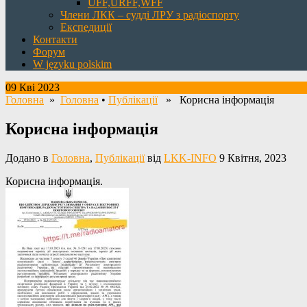
UFF,URFF,WFF
Члени ЛКК – судді ЛРУ з радіоспорту
Експедиції
Контакти
Форум
W języku polskim
09 Кві 2023
Головна
»
Головна
•
Публікації
» Корисна інформація
Корисна інформація
Додано в
Головна
,
Публікації
від
LKK-INFO
9 Квітня, 2023
Корисна інформація.