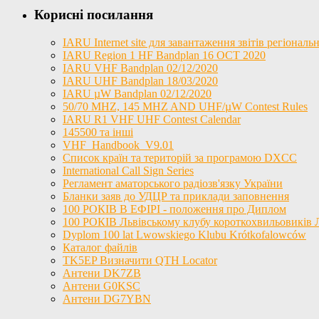
Корисні посилання
IARU Internet site для завантаження звітів регіона
IARU Region 1 HF Bandplan 16 OCT 2020
IARU VHF Bandplan 02/12/2020
IARU UHF Bandplan 18/03/2020
IARU µW Bandplan 02/12/2020
50/70 MHZ, 145 MHZ AND UHF/µW Contest Rules
IARU R1 VHF UHF Contest Calendar
145500 та інші
VHF_Handbook_V9.01
Список країн та територій за програмою DXCC
International Call Sign Series
Регламент аматорського радіозв'язку України
Бланки заяв до УДЦР та приклади заповнення
100 РОКІВ В ЕФІРІ - положення про Диплом
100 РОКІВ Львівському клубу короткохвильовиків
Dyplom 100 lat Lwowskiego Klubu Krótkofalowców
Каталог файлів
TK5EP Визначити QTH Locator
Антени DK7ZB
Антени G0KSC
Антени DG7YBN