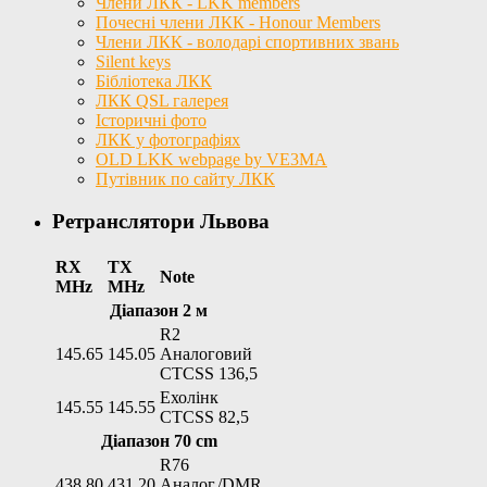
Члени ЛКК - LKK members
Почесні члени ЛКК - Honour Members
Члени ЛКК - володарі спортивних звань
Silent keys
Бібліотека ЛКК
ЛКК QSL галерея
Історичні фото
ЛКК у фотографіях
OLD LKK webpage by VE3MA
Путівник по сайту ЛКК
Ретранслятори Львова
RX
TX
Note
MHz
MHz
Діапазон 2 м
R2
145.65
145.05
Аналоговий
CTCSS 136,5
Ехолінк
145.55
145.55
CTCSS 82,5
Діапазон 70 cm
R76
438.80
431.20
Аналог./DMR