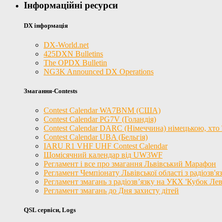
Інформаційні ресурси
DX інформація
DX-World.net
425DXN Bulletins
The OPDX Bulletin
NG3K Announced DX Operations
Змагання-Contests
Contest Calendar WA7BNM (США)
Contest Calendar PG7V (Голандія)
Contest Calendar DARC (Німеччина) німецькою, хто ї
Contest Calendar UBA (Бельгія)
IARU R1 VHF UHF Contest Calendar
Щомісячний календар від UW3WF
Регламент і все про змагання Львівський Марафон
Регламент Чемпіонату Львівської області з радіозв'
Регламент змагань з радіозв’язку на УКХ 'Кубок Лев
Регламент змагань до Дня захисту дітей
QSL сервіси, Logs