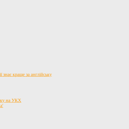
ї знає краще за англійську
язку на УКХ
а'