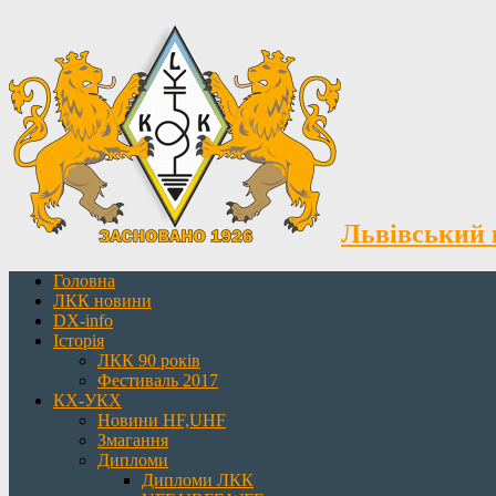
Львівський 
Головна
ЛКК новини
DX-info
Історія
ЛКК 90 років
Фестиваль 2017
КХ-УКХ
Новини HF,UHF
Змагання
Дипломи
Дипломи ЛКК