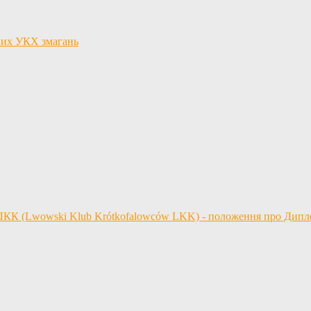
льних УКХ змагань
 ЛКК (Lwowski Klub Krótkofalowców LKK) - положення про Дип