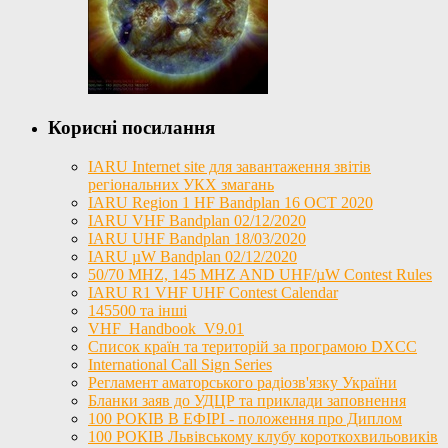
Корисні посилання
IARU Internet site для завантаження звітів
регіональних УКХ змагань
IARU Region 1 HF Bandplan 16 OCT 2020
IARU VHF Bandplan 02/12/2020
IARU UHF Bandplan 18/03/2020
IARU µW Bandplan 02/12/2020
50/70 MHZ, 145 MHZ AND UHF/µW Contest Rules
IARU R1 VHF UHF Contest Calendar
145500 та інші
VHF_Handbook_V9.01
Список країн та територій за програмою DXCC
International Call Sign Series
Регламент аматорського радіозв'язку України
Бланки заяв до УДЦР та приклади заповнення
100 РОКІВ В ЕФІРІ - положення про Диплом
100 РОКІВ Львівському клубу короткохвильовиків