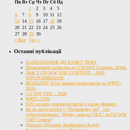
Пн
Вт
Ср
Чт
Пт
Сб
Нд
1
2
3
4
5
6
7
8
9
10
11
12
13
14
15
16
17
18
19
20
21
22
23
24
25
26
27
28
29
30
« Жов
Гру »
Останні публікації
ЗАПРОШЕННЯ ДО КУБКУ ЛЕВА
Щомісячний календар від UW3WF Серпень 2026р.
ЛКК У CQ WW VHF CONTEST – 2026
\ПРОДОВЖЕННЯ\
МОЛОДЦІ! Успіх наших спортсменів на WRTC-
2026.
CQ WW VHF – 2026
WRTC-2026
EDI: онлайн генератор звітів у цьому форматі
Як не заплутатися у “Польовому дні”, 3-іх
субрегіональних, “Кубку лева на УКХ” та CQ WW
VHF Contest?
Диплом 100 років Львівського Клубу