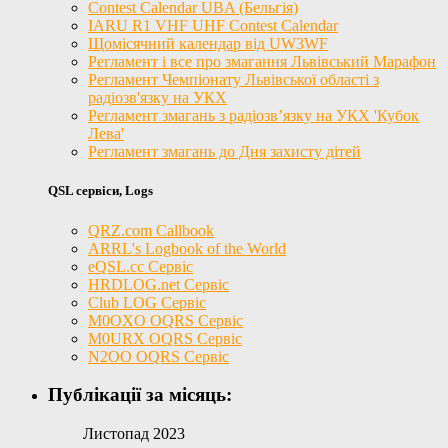
Contest Calendar UBA (Бельгія)
IARU R1 VHF UHF Contest Calendar
Щомісячний календар від UW3WF
Регламент і все про змагання Львівський Марафон
Регламент Чемпіонату Львівської області з
радіозв'язку на УКХ
Регламент змагань з радіозв’язку на УКХ 'Кубок
Лева'
Регламент змагань до Дня захисту дітей
QSL сервіси, Logs
QRZ.com Callbook
ARRL's Logbook of the World
eQSL.cc Сервіс
HRDLOG.net Сервіс
Club LOG Сервіс
M0OXO OQRS Сервіс
M0URX OQRS Сервіс
N2OO OQRS Сервіс
Публікації за місяць:
Листопад 2023