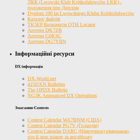
ЛКК (Lwowski Klub Krótkofalowców LKK) -
положення про Диплом
Dyplom 100 lat Lwowskiego Klubu Krótkofalowców
Каталог файлів
TK5EP Визначити QTH Locator
Антени DK7ZB
Антени G0KSC
Антени DG7YBN
Інформаційні ресурси
DX інформація
DX-World.net
425DXN Bulletins
The OPDX Bulletin
NG3K Announced DX Operations
Змагання-Contests
Contest Calendar WA7BNM (США)
Contest Calendar PG7V (Голандія)
Contest Calendar DARC (Німеччина) німецькою,
хто її знає краще за англійську