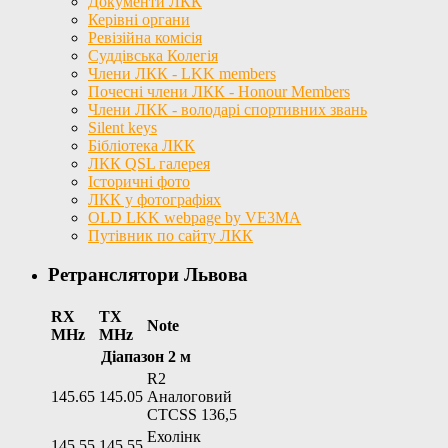
Документи ЛКК
Керівні органи
Ревізійна комісія
Суддівська Колегія
Члени ЛКК - LKK members
Почесні члени ЛКК - Honour Members
Члени ЛКК - володарі спортивних звань
Silent keys
Бібліотека ЛКК
ЛКК QSL галерея
Історичні фото
ЛКК у фотографіях
OLD LKK webpage by VE3MA
Путівник по сайту ЛКК
Ретранслятори Львова
RX
TX
Note
MHz
MHz
Діапазон 2 м
R2
145.65
145.05
Аналоговий
CTCSS 136,5
Ехолінк
145.55
145.55