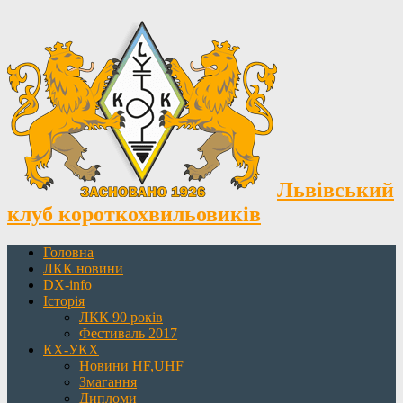
Львівський
клуб короткохвильовиків
Головна
ЛКК новини
DX-info
Історія
ЛКК 90 років
Фестиваль 2017
КХ-УКХ
Новини HF,UHF
Змагання
Дипломи