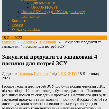
Дипломи ЛКК
UFF,URFF,WFF
Члени ЛКК – судді ЛРУ з радіоспорту
Експедиції
Контакти
Форум
W języku polskim
18 Лис 2023
Головна
»
Головна
•
Публікації
» Закуплені продукти та
запаковані 4 посилки для потреб ЗСУ
Закуплені продукти та запаковані 4
посилки для потреб ЗСУ
Додано в
Головна
,
Публікації
від
LKK-INFO
18 Листопада,
2023
Грошові кошти для потреб ЗСУ, що були зібрані членами ЛКК
під час зборів 12-го листопада , були перераховані Головою
ревізійної комісії та складений протокол. Наступного дня були
закуплені продукти та запаковані 4 посилки.Вчора,тобто 14-го
листопада, вони завезені на волонтерську кухню для для
безпосереднього транспортування нашими волонтерами на