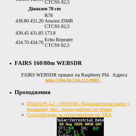
CTCSS 82,5
Діапазон 70 cm
R76
438.80
431.20
Аналог./DMR
CTCSS 82,5
439.45
431.85
173.8
Echo Repeater
434.70
434.70
CTCSS 82,5
FAIRS 160/80m WEBSDR
FAIRS WEBSDR працює на Raspberry PI4. Адреса
http://194.44.134.212:8901/
Проходження
DXMAPS 4.2 - QSO/SWL Радіоаматорські мапи у
реальному часі - проходження і не тільки
Спостерігаємо за проходженням на УКХ