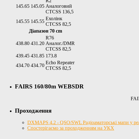
R2
145.65
145.05
Аналоговий
CTCSS 136,5
Ехолінк
145.55
145.55
CTCSS 82,5
Діапазон 70 cm
R76
438.80
431.20
Аналог./DMR
CTCSS 82,5
439.45
431.85
173.8
Echo Repeater
434.70
434.70
CTCSS 82,5
FAIRS 160/80m WEBSDR
FAI
Проходження
DXMAPS 4.2 - QSO/SWL Радіоаматорські мапи у реал
Спостерігаємо за проходженням на УКХ