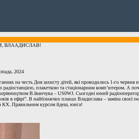
, ВЛААДИСЛАВ!
опада, 2024
а честь Дня захисту дітей, які проводились 1-го червня на ді
радіостанцією, плакеткою та стаціонарним комп’ютером. А почи
керівництвом В.Іванчука – US0WJ. Сьогодні юний радіооператор 
ків в ефірі”. В найближчих планах Владислава – заміна своєї s
на КХ. Правильним курсом йдеш, юнга!