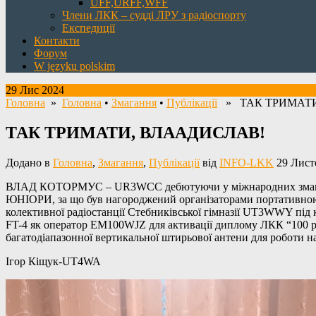
UFF,URFF,WFF
Члени ЛКК – судді ЛРУ з радіоспорту
Експедиції
Контакти
Форум
W języku polskim
29 Лис 2024
Головна
»
Головна
•
Змагання
•
Публікації
» ТАК ТРИМАТИ
ТАК ТРИМАТИ, ВЛААДИСЛАВ!
Додано в
Головна
,
Змагання
,
Публікації
від
INFO-LKK
29 Лист
ВЛАД КОТОРМУС – UR3WCC дебютуючи у міжнародних змаганнях н
ЮНІОРИ, за що був нагороджений організаторами портативною 
колективної радіостанції Стебниківської гімназії UT3WWY під 
FT-4 як оператор EM100WJZ для активації диплому ЛКК “100 ро
багатодіапазонної вертикальної штирьової антени для роботи 
Ігор Кіщук-UT4WA