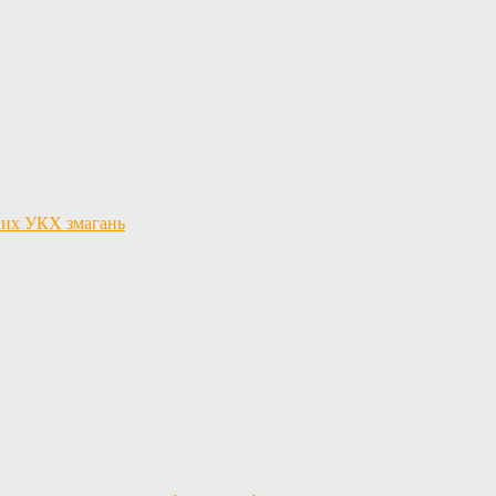
льних УКХ змагань