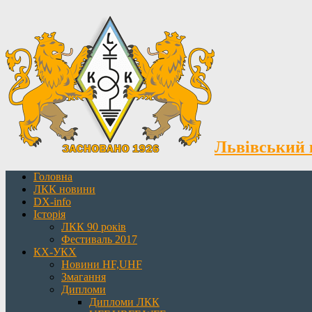
Львівський 
Головна
ЛКК новини
DX-info
Історія
ЛКК 90 років
Фестиваль 2017
КХ-УКХ
Новини HF,UHF
Змагання
Дипломи
Дипломи ЛКК