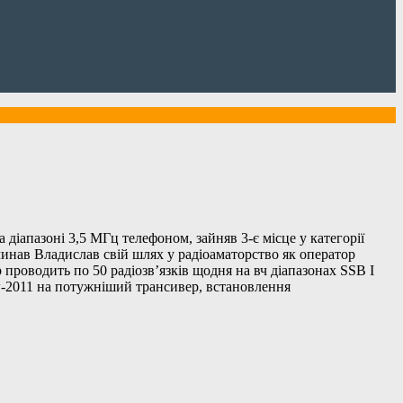
апазоні 3,5 МГц телефоном, зайняв 3-є місце у категорії
нав Владислав свій шлях у радіоаматорство як оператор
проводить по 50 радіозв’язків щодня на вч діапазонах SSB I
w-2011 на потужніший трансивер, встановлення