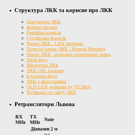
Структура ЛКК та корисне про ЛКК
Документи ЛКК
Керівні органи
Ревізійна комісія
Суддівська Колегія
Члени ЛКК - LKK members
Почесні члени ЛКК - Honour Members
Члени ЛКК - володарі спортивних звань
Silent keys
Бібліотека ЛКК
ЛКК QSL галерея
Історичні фото
ЛКК у фотографіях
OLD LKK webpage by VE3MA
Путівник по сайту ЛКК
Ретранслятори Львова
RX
TX
Note
MHz
MHz
Діапазон 2 м