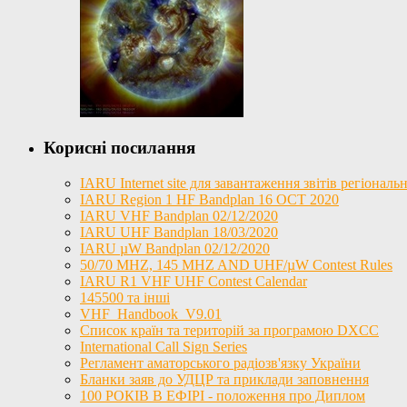
Корисні посилання
IARU Internet site для завантаження звітів регіона
IARU Region 1 HF Bandplan 16 OCT 2020
IARU VHF Bandplan 02/12/2020
IARU UHF Bandplan 18/03/2020
IARU µW Bandplan 02/12/2020
50/70 MHZ, 145 MHZ AND UHF/µW Contest Rules
IARU R1 VHF UHF Contest Calendar
145500 та інші
VHF_Handbook_V9.01
Список країн та територій за програмою DXCC
International Call Sign Series
Регламент аматорського радіозв'язку України
Бланки заяв до УДЦР та приклади заповнення
100 РОКІВ В ЕФІРІ - положення про Диплом