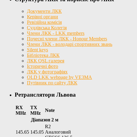
Документи ЛКК
Керівні органи
Ревізійна комісія
Суддівська Колегія
Члени ЛКК - LKK members
Почесні члени ЛКК - Honour Members
Члени ЛКК - володарі спортивних звань
Silent keys
Бібліотека ЛКК
ЛКК QSL галерея
Історичні фото
ЛКК у фотографіях
OLD LKK webpage by VE3MA
Путівник по сайту ЛКК
Ретранслятори Львова
RX
TX
Note
MHz
MHz
Діапазон 2 м
R2
145.65
145.05
Аналоговий