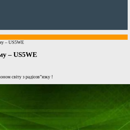
ому – US5WE
ому – US5WE
ном світу з радіозв”язку !