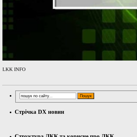
LKK INFO
Стрічка DX новин
Структура ЛКК та корисне про ЛКК