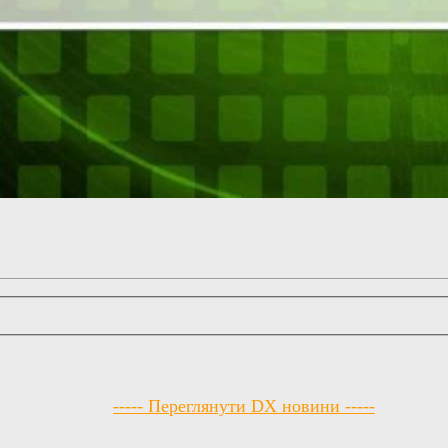
----- Переглянути DX новини -----