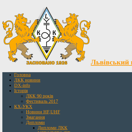
Львівський 
Головна
ЛКК новини
DX-info
Історія
ЛКК 90 років
Фестиваль 2017
КХ-УКХ
Новини HF,UHF
Змагання
Дипломи
Дипломи ЛКК