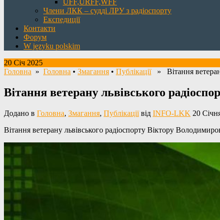
UFF,URFF,WFF
Члени ЛКК – судді ЛРУ з радіоспорту
Експедиції
Контакти
Форум
W języku polskim
20 Січ 2025
Головна
»
Головна
•
Змагання
•
Публікації
» Вітання ветеран
Вітання ветерану львівського радіосп
Додано в
Головна
,
Змагання
,
Публікації
від
INFO-LKK
20 Січня
Вітання ветерану львівського радіоспорту Віктору Володимиров