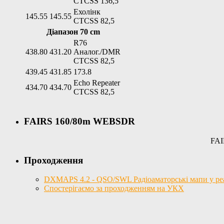
CTCSS 136,5
Ехолінк
145.55
145.55
CTCSS 82,5
Діапазон 70 cm
R76
438.80
431.20
Аналог./DMR
CTCSS 82,5
439.45
431.85
173.8
Echo Repeater
434.70
434.70
CTCSS 82,5
FAIRS 160/80m WEBSDR
FAI
Проходження
DXMAPS 4.2 - QSO/SWL Радіоаматорські мапи у реал
Спостерігаємо за проходженням на УКХ