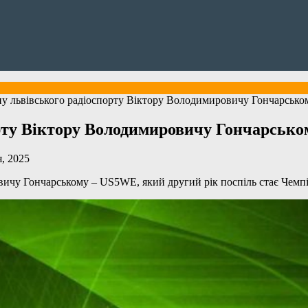
у львівського радіоспорту Віктору Володимировичу Гончарськ
орту Віктору Володимировичу Гончарськ
, 2025
ичу Гончарському – US5WE, який другий рік поспіль стає Чемпіо