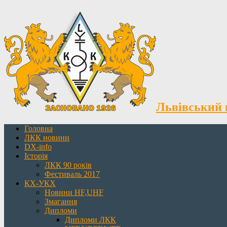
Львівський 
Головна
ЛКК новини
DX-info
Історія
ЛКК 90 років
Фестиваль 2017
КХ-УКХ
Новини HF,UHF
Змагання
Дипломи
Дипломи ЛКК