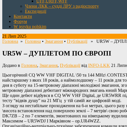
UFF,URFF,WFF
Члени ЛКК – судді ЛРУ з радіоспорту
Експедиції
Контакти
Форум
W języku polskim
21 Лип 2025
Головна
»
Головна
•
Змагання
•
Публікації
» UR5W – ДУПЛ
UR5W – ДУПЛЕТОМ ПО ЄВРОПІ
Додано в
Головна
,
Змагання
,
Публікації
від
INFO-LKK
21 Липн
Цьогорічний CQ WW VHF DIGITAL \50 та 144 MHz\ CONTEST сп
найстаршому з яких 18 років, а наймолодшому – 11 років для т
дня в суботу на 15-метровому діапазоні молодіжні змагання, з
метровому діапазоні дебютант міжнародних змагань юний Марк
Ще один дебют відбувся в CQ WW VHF Digital, де UR5WRR під
тесту “відвів душу” на 21 МГц у тій самій же цифровій моді.
З огляду на нестабільне проходження на 6-и метрах, цього разу 
\висота встановлення над поверхнею землі – 7 метрів\ свою роб
DK7ZB – 2 по 7 елементів, змонтованих на німецькому вудилищ
Максимом – UR5WDJ І Маркіяном – ор.UR4WZZ.
Організаційно-матеріально-технічне забезпечення команди 