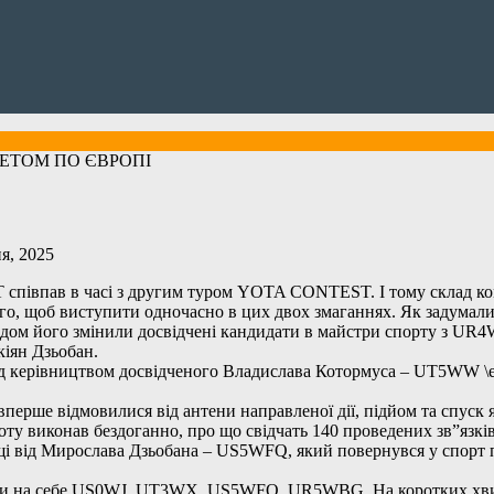
ЕТОМ ПО ЄВРОПІ
я, 2025
івпав в часі з другим туром YOTA CONTEST. І тому склад ком
ого, щоб виступити одночасно в цих двох змаганнях. Як задумал
годом його змінили досвідчені кандидати в майстри спорту з UR
іян Дзьобан.
 керівництвом досвідченого Владислава Котормуса – UT5WW \e
вперше відмовилися від антени направленої дії, підйом та спуск 
оту виконав бездоганно, про що свідчать 140 проведених зв”язків
і від Мирослава Дзьобана – US5WFQ, який повернувся у спорт пі
взяли на себе US0WJ, UT3WX, US5WFQ, UR5WBG. На коротких х