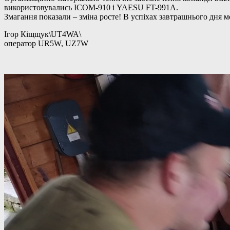
використовувались ІСОМ-910 і YAESU FT-991A.
Змагання показали – зміна росте! В успіхах завтрашнього дня 
Ігор Кіщщук\UT4WA\
оператор UR5W, UZ7W