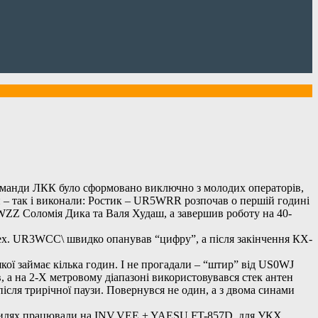
анди ЛКК було сформовано виключно з молодих операторів,
и – так і виконали: Ростик – UR5WRR розпочав о першій годині
4WZZ Соломія Дика та Валя Худаш, а завершив роботу на 40-
x. UR3WCC\ швидко опанував “цифру”, а після закінчення КХ-
якої займає кілька годин. І не прогадали – “штир” від US0WJ
, а на 2-X метровому діапазоні використовувався стек антен
сля трирічної паузи. Повернувся не один, а з двома синами
вилях працювали на INV.VEE + YAESU FT-857D, для УКХ