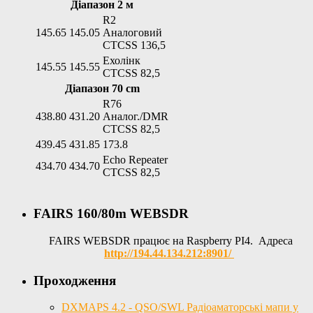
Діапазон 2 м
R2
145.65
145.05
Аналоговий
CTCSS 136,5
Ехолінк
145.55
145.55
CTCSS 82,5
Діапазон 70 cm
R76
438.80
431.20
Аналог./DMR
CTCSS 82,5
439.45
431.85
173.8
Echo Repeater
434.70
434.70
CTCSS 82,5
FAIRS 160/80m WEBSDR
FAIRS WEBSDR працює на Raspberry PI4. Адреса
http://194.44.134.212:8901/
Проходження
DXMAPS 4.2 - QSO/SWL Радіоаматорські мапи у