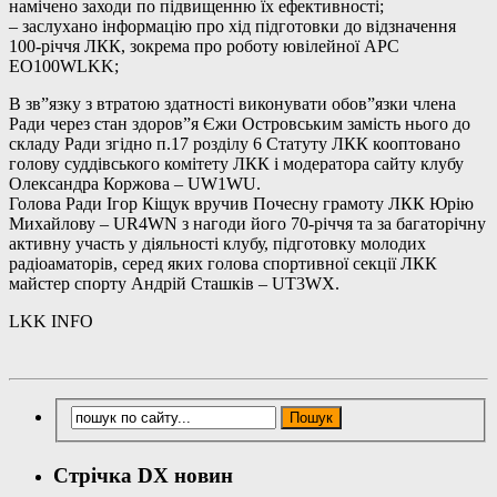
намічено заходи по підвищенню їх ефективності;
– заслухано інформацію про хід підготовки до відзначення
100-річчя ЛКК, зокрема про роботу ювілейної АРС
EO100WLKK;
В зв”язку з втратою здатності виконувати обов”язки члена
Ради через стан здоров”я Єжи Островським замість нього до
складу Ради згідно п.17 розділу 6 Статуту ЛКК кооптовано
голову суддівського комітету ЛКК і модератора сайту клубу
Олександра Коржова – UW1WU.
Голова Ради Ігор Кіщук вручив Почесну грамоту ЛКК Юрію
Михайлову – UR4WN з нагоди його 70-річчя та за багаторічну
активну участь у діяльності клубу, підготовку молодих
радіоаматорів, серед яких голова спортивної секції ЛКК
майстер спорту Андрій Сташків – UT3WX.
LKK INFO
Стрічка DX новин