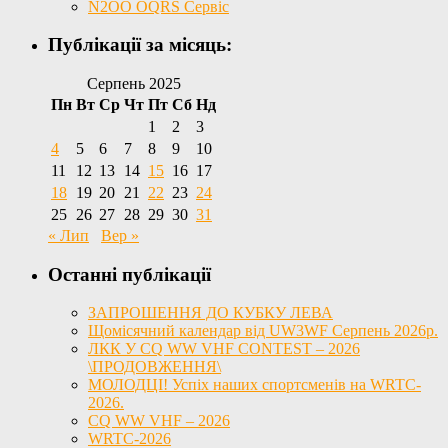
N2OO OQRS Сервіс
Публікації за місяць:
Серпень 2025
Пн
Вт
Ср
Чт
Пт
Сб
Нд
1
2
3
4
5
6
7
8
9
10
11
12
13
14
15
16
17
18
19
20
21
22
23
24
25
26
27
28
29
30
31
« Лип
Вер »
Останні публікації
ЗАПРОШЕННЯ ДО КУБКУ ЛЕВА
Щомісячний календар від UW3WF Серпень 2026р.
ЛКК У CQ WW VHF CONTEST – 2026
\ПРОДОВЖЕННЯ\
МОЛОДЦІ! Успіх наших спортсменів на WRTC-
2026.
CQ WW VHF – 2026
WRTC-2026