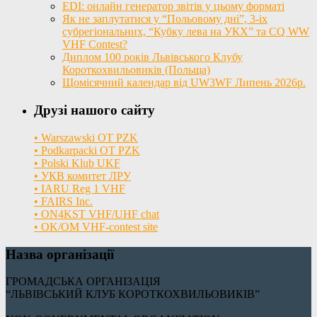
EDI: онлайн генератор звітів у цьому форматі
Як не заплутатися у “Польовому дні”, 3-іх
субрегіональних, “Кубку лева на УКХ” та CQ WW
VHF Contest?
Диплом 100 років Львівського Клубу
Короткохвильовиків (Польща)
Щомісячний календар від UW3WF Липень 2026р.
Друзі нашого сайту
• Warszawski OT PZK
• Podkarpacki OT PZK
• Polski Klub UKF
• УКВ комитет ЛРУ
• IARU Reg 1 VHF
• FAIRS Inc.
• ON4KST VHF/UHF chat
• OK/OM VHF-contest site
Назва організації
ГРОМАДСЬКА ОРГАНІЗАЦІЯ
“ЛЬВІВСЬКИЙ КЛУБ КОРОТКОХВИЛЬОВИКІВ”