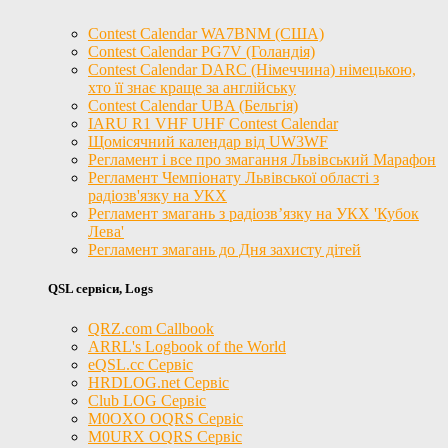
Contest Calendar WA7BNM (США)
Contest Calendar PG7V (Голандія)
Contest Calendar DARC (Німеччина) німецькою,
хто її знає краще за англійську
Contest Calendar UBA (Бельгія)
IARU R1 VHF UHF Contest Calendar
Щомісячний календар від UW3WF
Регламент і все про змагання Львівський Марафон
Регламент Чемпіонату Львівської області з
радіозв'язку на УКХ
Регламент змагань з радіозв’язку на УКХ 'Кубок
Лева'
Регламент змагань до Дня захисту дітей
QSL сервіси, Logs
QRZ.com Callbook
ARRL's Logbook of the World
eQSL.cc Сервіс
HRDLOG.net Сервіс
Club LOG Сервіс
M0OXO OQRS Сервіс
M0URX OQRS Сервіс