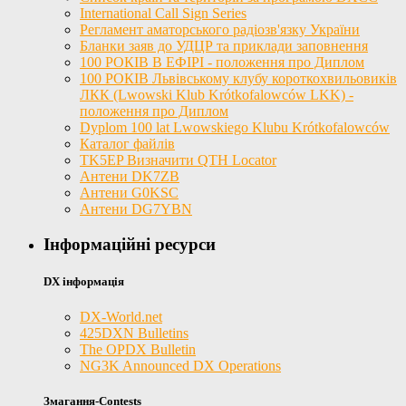
International Call Sign Series
Регламент аматорського радіозв'язку України
Бланки заяв до УДЦР та приклади заповнення
100 РОКІВ В ЕФІРІ - положення про Диплом
100 РОКІВ Львівському клубу короткохвильовиків
ЛКК (Lwowski Klub Krótkofalowców LKK) -
положення про Диплом
Dyplom 100 lat Lwowskiego Klubu Krótkofalowców
Каталог файлів
TK5EP Визначити QTH Locator
Антени DK7ZB
Антени G0KSC
Антени DG7YBN
Інформаційні ресурси
DX інформація
DX-World.net
425DXN Bulletins
The OPDX Bulletin
NG3K Announced DX Operations
Змагання-Contests