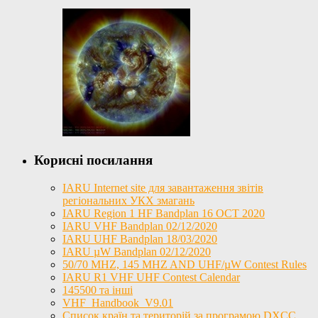
Корисні посилання
IARU Internet site для завантаження звітів
регіональних УКХ змагань
IARU Region 1 HF Bandplan 16 OCT 2020
IARU VHF Bandplan 02/12/2020
IARU UHF Bandplan 18/03/2020
IARU µW Bandplan 02/12/2020
50/70 MHZ, 145 MHZ AND UHF/µW Contest Rules
IARU R1 VHF UHF Contest Calendar
145500 та інші
VHF_Handbook_V9.01
Список країн та територій за програмою DXCC