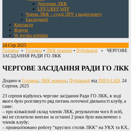
Дипломи ЛКК
UFF,URFF,WFF
Члени ЛКК – судді ЛРУ з радіоспорту
Експедиції
Контакти
Форум
W języku polskim
24 Сер 2025
Головна
»
Головна
•
ЛКК новини
•
Публікації
» ЧЕРГОВЕ
ЗАСІДАННЯ РАДИ ГО ЛКК
ЧЕРГОВЕ ЗАСІДАННЯ РАДИ ГО ЛКК
Додано в
Головна
,
ЛКК новини
,
Публікації
від
INFO-LKK
24
Серпня, 2025
23 серпня відбулось чергове засідання Ради ГО ЛКК, в ході
якого було розглянуто ряд питань поточної діяльності клубу, а
саме:
– про кількісний склад членів ЛКК, результатом чого 8 осіб,
які не сплатили внески за останні 2 роки було виключено з
членів клубу;
– проаналізовано роботу “круглих столів ЛКК” на УКХ та КХ,