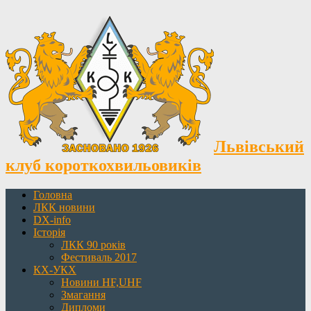
Львівський
клуб короткохвильовиків
Головна
ЛКК новини
DX-info
Історія
ЛКК 90 років
Фестиваль 2017
КХ-УКХ
Новини HF,UHF
Змагання
Дипломи