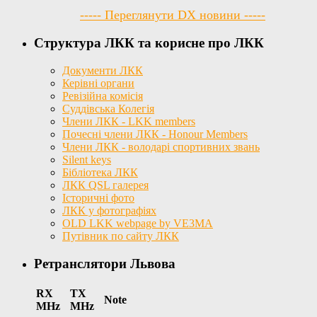
----- Переглянути DX новини -----
Структура ЛКК та корисне про ЛКК
Документи ЛКК
Керівні органи
Ревізійна комісія
Суддівська Колегія
Члени ЛКК - LKK members
Почесні члени ЛКК - Honour Members
Члени ЛКК - володарі спортивних звань
Silent keys
Бібліотека ЛКК
ЛКК QSL галерея
Історичні фото
ЛКК у фотографіях
OLD LKK webpage by VE3MA
Путівник по сайту ЛКК
Ретранслятори Львова
RX
TX
Note
MHz
MHz