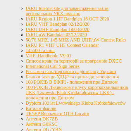
IARU Internet site для завантаження звітів
регіональних УКХ змагань
IARU Region 1 HF Bandplan 16 OCT 2020
IARU VHF Bandplan 02/12/2020
IARU UHF Bandplan 18/03/2020
IARU µW Bandplan 02/12/2020
50/70 MHZ, 145 MHZ AND UHF/µW Contest Rules
IARU R1 VHF UHF Contest Calendar
145500 та інші
VHF_Handbook_V9.01
Список країн та територій за програмою DXCC
International Call Sign Series
Регламент аматорського радіозв'язку України
Бланки заяв до УДЦР та приклади заповнення
100 РОКІВ В ЕФІРІ - положення про Диплом
100 РОКІВ Львівському клубу короткохвильовиків
ЛКК (Lwowski Klub Krótkofalowców LKK) -
положення про Диплом
Dyplom 100 lat Lwowskiego Klubu Krótkofalowców
Каталог файлів
TK5EP Визначити QTH Locator
Антени DK7ZB
Антени G0KSC
Антени DG7YBN