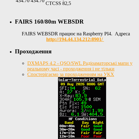
434.70
434.70
CTCSS 82,5
FAIRS 160/80m WEBSDR
FAIRS WEBSDR працює на Raspberry PI4. Адреса
http://194.44.134.212:8901/
Проходження
DXMAPS 4.2 - QSO/SWL Радіоаматорські мапи у
реальному часі - проходження і не тільки
Спостерігаємо за проходженням на УКХ