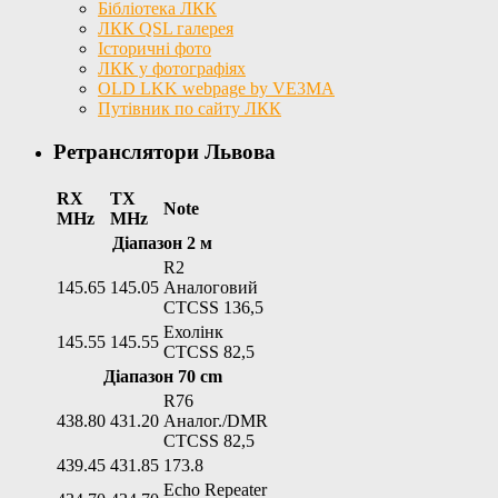
Бібліотека ЛКК
ЛКК QSL галерея
Історичні фото
ЛКК у фотографіях
OLD LKK webpage by VE3MA
Путівник по сайту ЛКК
Ретранслятори Львова
RX
TX
Note
MHz
MHz
Діапазон 2 м
R2
145.65
145.05
Аналоговий
CTCSS 136,5
Ехолінк
145.55
145.55
CTCSS 82,5
Діапазон 70 cm
R76
438.80
431.20
Аналог./DMR
CTCSS 82,5
439.45
431.85
173.8
Echo Repeater