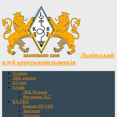
Львівський
клуб короткохвильовиків
Головна
ЛКК новини
DX-info
Історія
ЛКК 90 років
Фестиваль 2017
КХ-УКХ
Новини HF,UHF
Змагання
Дипломи