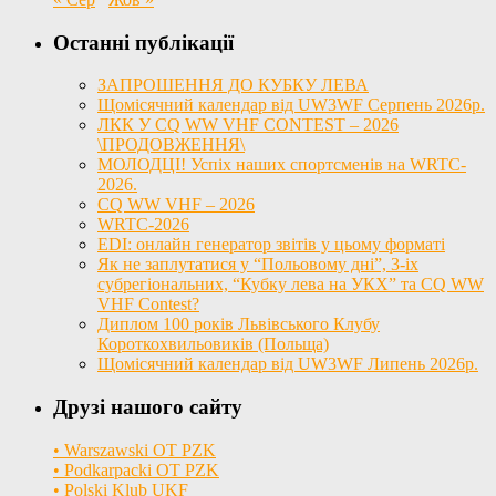
Останні публікації
ЗАПРОШЕННЯ ДО КУБКУ ЛЕВА
Щомісячний календар від UW3WF Серпень 2026р.
ЛКК У CQ WW VHF CONTEST – 2026
\ПРОДОВЖЕННЯ\
МОЛОДЦІ! Успіх наших спортсменів на WRTC-
2026.
CQ WW VHF – 2026
WRTC-2026
EDI: онлайн генератор звітів у цьому форматі
Як не заплутатися у “Польовому дні”, 3-іх
субрегіональних, “Кубку лева на УКХ” та CQ WW
VHF Contest?
Диплом 100 років Львівського Клубу
Короткохвильовиків (Польща)
Щомісячний календар від UW3WF Липень 2026р.
Друзі нашого сайту
• Warszawski OT PZK
• Podkarpacki OT PZK
• Polski Klub UKF