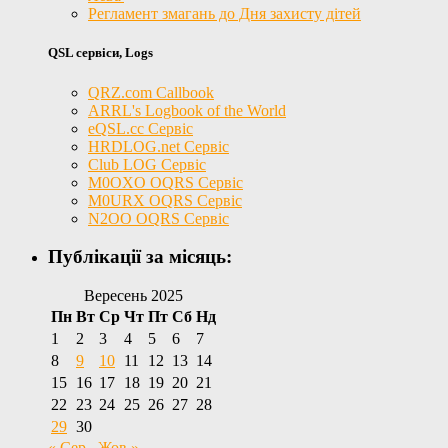
Регламент змагань до Дня захисту дітей
QSL сервіси, Logs
QRZ.com Callbook
ARRL's Logbook of the World
eQSL.cc Сервіс
HRDLOG.net Сервіс
Club LOG Сервіс
M0OXO OQRS Сервіс
M0URX OQRS Сервіс
N2OO OQRS Сервіс
Публікації за місяць:
Вересень 2025
Пн
Вт
Ср
Чт
Пт
Сб
Нд
1
2
3
4
5
6
7
8
9
10
11
12
13
14
15
16
17
18
19
20
21
22
23
24
25
26
27
28
29
30
« Сер
Жов »