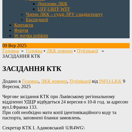
Дипломи ЛКК
UFF,URFF,WFF
Члени ЛКК – судді ЛРУ з радіоспорту
Експедиції
Контакти
Форум
W języku polskim
09 Вер 2025
Головна
»
Головна
•
ЛКК новини
•
Публікації
»
ЗАСІДАННЯ КТК
ЗАСІДАННЯ КТК
Додано в
Головна
,
ЛКК новини
,
Публікації
від
INFO-LKK
9
Вересня, 2025
Чергове засідання КТК при Львівському регіональному
відділенні УДЦР відбудеться 24 вересня о 10-й год. за адресою
вул.І.Франка 133.
При собі необхідно мати копії ідентивікаційного коду та
паспорта, заповнені бланки замовлень.
Секретар КТК І. Адамовський \UR4WG\