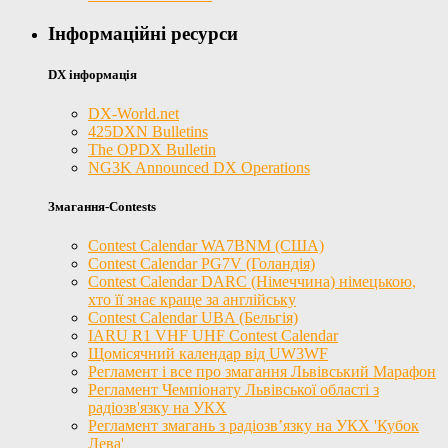
Інформаційні ресурси
DX інформація
DX-World.net
425DXN Bulletins
The OPDX Bulletin
NG3K Announced DX Operations
Змагання-Contests
Contest Calendar WA7BNM (США)
Contest Calendar PG7V (Голандія)
Contest Calendar DARC (Німеччина) німецькою,
хто її знає краще за англійську
Contest Calendar UBA (Бельгія)
IARU R1 VHF UHF Contest Calendar
Щомісячний календар від UW3WF
Регламент і все про змагання Львівський Марафон
Регламент Чемпіонату Львівської області з
радіозв'язку на УКХ
Регламент змагань з радіозв’язку на УКХ 'Кубок
Лева'