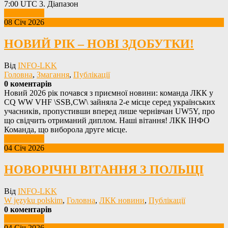
7:00 UTC 3. Діапазон
Детальніше
08 Січ 2026
НОВИЙ РІК – НОВІ ЗДОБУТКИ!
Від
INFO-LKK
Головна
,
Змагання
,
Публікації
0 коментарів
Новий 2026 рік почався з приємної новини: команда ЛКК у
CQ WW VHF \SSB,CW\ зайняла 2-е місце серед українських
учасників, пропустивши вперед лише чернівчан UW5Y, про
що свідчить отриманий диплом. Наші вітання! ЛКК ІНФО
Команда, що виборола друге місце.
Детальніше
04 Січ 2026
НОВОРІЧНІ ВІТАННЯ З ПОЛЬЩІ
Від
INFO-LKK
W języku polskim
,
Головна
,
ЛКК новини
,
Публікації
0 коментарів
Детальніше
04 Січ 2026