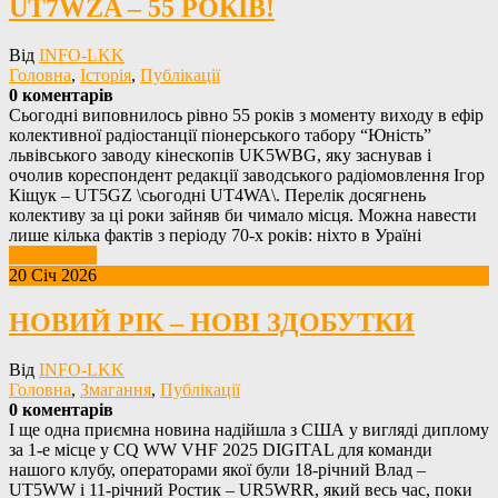
UT7WZA – 55 РОКІВ!
Від
INFO-LKK
Головна
,
Історія
,
Публікації
0 коментарів
Сьогодні виповнилось рівно 55 років з моменту виходу в ефір
колективної радіостанції піонерського табору “Юність”
львівського заводу кінескопів UK5WBG, яку заснував і
очолив кореспондент редакції заводського радіомовлення Ігор
Кіщук – UT5GZ \сьогодні UT4WA\. Перелік досягнень
колективу за ці роки зайняв би чимало місця. Можна навести
лише кілька фактів з періоду 70-х років: ніхто в Ураїні
Детальніше
20 Січ 2026
НОВИЙ РІК – НОВІ ЗДОБУТКИ
Від
INFO-LKK
Головна
,
Змагання
,
Публікації
0 коментарів
І ще одна приємна новина надійшла з США у вигляді диплому
за 1-е місце у CQ WW VHF 2025 DIGITAL для команди
нашого клубу, операторами якої були 18-річний Влад –
UT5WW i 11-річний Ростик – UR5WRR, який весь час, поки