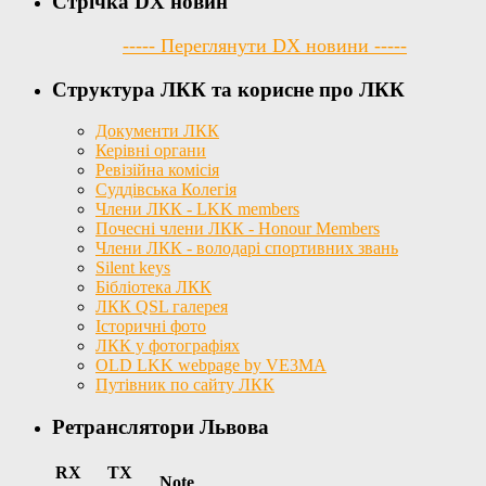
Стрічка DX новин
----- Переглянути DX новини -----
Структура ЛКК та корисне про ЛКК
Документи ЛКК
Керівні органи
Ревізійна комісія
Суддівська Колегія
Члени ЛКК - LKK members
Почесні члени ЛКК - Honour Members
Члени ЛКК - володарі спортивних звань
Silent keys
Бібліотека ЛКК
ЛКК QSL галерея
Історичні фото
ЛКК у фотографіях
OLD LKK webpage by VE3MA
Путівник по сайту ЛКК
Ретранслятори Львова
RX
TX
Note