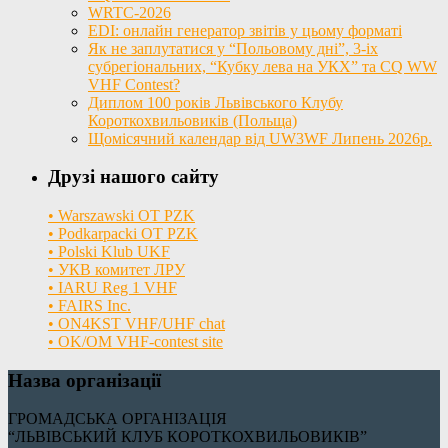
WRTC-2026
EDI: онлайн генератор звітів у цьому форматі
Як не заплутатися у “Польовому дні”, 3-іх
субрегіональних, “Кубку лева на УКХ” та CQ WW
VHF Contest?
Диплом 100 років Львівського Клубу
Короткохвильовиків (Польща)
Щомісячний календар від UW3WF Липень 2026р.
Друзі нашого сайту
• Warszawski OT PZK
• Podkarpacki OT PZK
• Polski Klub UKF
• УКВ комитет ЛРУ
• IARU Reg 1 VHF
• FAIRS Inc.
• ON4KST VHF/UHF chat
• OK/OM VHF-contest site
Назва організації
ГРОМАДСЬКА ОРГАНІЗАЦІЯ
“ЛЬВІВСЬКИЙ КЛУБ КОРОТКОХВИЛЬОВИКІВ”