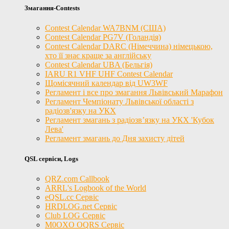
Змагання-Contests
Contest Calendar WA7BNM (США)
Contest Calendar PG7V (Голандія)
Contest Calendar DARC (Німеччина) німецькою,
хто її знає краще за англійську
Contest Calendar UBA (Бельгія)
IARU R1 VHF UHF Contest Calendar
Щомісячний календар від UW3WF
Регламент і все про змагання Львівський Марафон
Регламент Чемпіонату Львівської області з
радіозв'язку на УКХ
Регламент змагань з радіозв’язку на УКХ 'Кубок
Лева'
Регламент змагань до Дня захисту дітей
QSL сервіси, Logs
QRZ.com Callbook
ARRL's Logbook of the World
eQSL.cc Сервіс
HRDLOG.net Сервіс
Club LOG Сервіс
M0OXO OQRS Сервіс