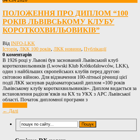
ПОЛОЖЕННЯ ПРО ДИПЛОМ “100
РОКІВ ЛЬВІВСЬКОМУ КЛУБУ
КОРОТКОХВИЛЬОВИКІВ”
Від
INFO-LKK
Історія
,
ЛКК 100 років
,
ЛКК новини
,
Публікації
0 коментарів
В 1926 році у Львові був заснований Львівський клуб
короткохвильовиків (Lwowski Klub Krótkofalowców, LKK),
один з найбільших європейських клубів перед другою
світовою війною. Для відзначення 100-літньої річниці цієї
події ЛКК заснував радіоаматорський диплом «100 років
Львівському клубу короткохвильовиків». Диплом видається за
встановлення радіозв’язків на КХ та УКХ з АРС Львівської
області. Початок дипломної програми з
Детальніше
← Далі