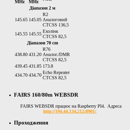
MHz
MHz
Діапазон 2 м
R2
145.65
145.05
Аналоговий
CTCSS 136,5
Ехолінк
145.55
145.55
CTCSS 82,5
Діапазон 70 cm
R76
438.80
431.20
Аналог./DMR
CTCSS 82,5
439.45
431.85
173.8
Echo Repeater
434.70
434.70
CTCSS 82,5
FAIRS 160/80m WEBSDR
FAIRS WEBSDR працює на Raspberry PI4. Адреса
http://194.44.134.212:8901/
Проходження