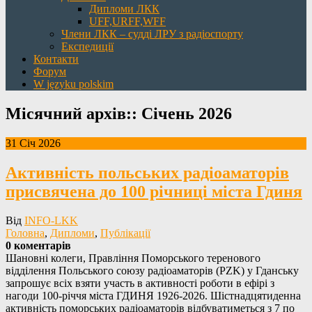
Дипломи ЛКК
UFF,URFF,WFF
Члени ЛКК – судді ЛРУ з радіоспорту
Експедиції
Контакти
Форум
W języku polskim
Місячний архів::
Січень 2026
31 Січ 2026
Активність польських радіоаматорів
присвячена до 100 річниці міста Гдиня
Від
INFO-LKK
Головна
,
Дипломи
,
Публікації
0 коментарів
Шановні колеги, Правління Поморського теренового
відділення Польського союзу радіоаматорів (PZK) у Гданську
запрошує всіх взяти участь в активності роботи в ефірі з
нагоди 100-річчя міста ГДИНЯ 1926-2026. Шістнадцятиденна
активність поморських радіоаматорів відбуватиметься з 7 по