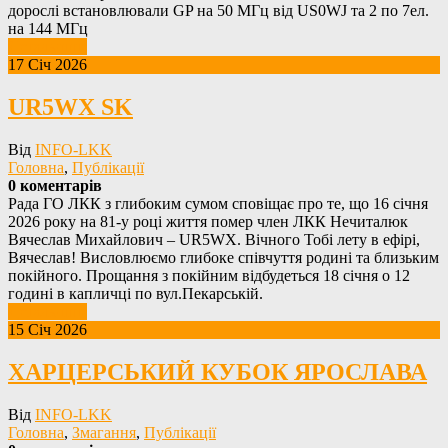
дорослі встановлювали GP на 50 МГц від US0WJ та 2 по 7ел.
на 144 МГц
Детальніше
17 Січ 2026
UR5WX SK
Від
INFO-LKK
Головна
,
Публікації
0 коментарів
Рада ГО ЛКК з глибоким сумом сповіщає про те, що 16 січня
2026 року на 81-у році життя помер член ЛКК Нечиталюк
Вячеслав Михайлович – UR5WX. Вічного Тобі лету в ефірі,
Вячеслав! Висловлюємо глибоке співчуття родині та близьким
покійного. Прощання з покійним відбудеться 18 січня о 12
годині в капличці по вул.Пекарській.
Детальніше
15 Січ 2026
ХАРЦЕРСЬКИЙ КУБОК ЯРОСЛАВА
Від
INFO-LKK
Головна
,
Змагання
,
Публікації