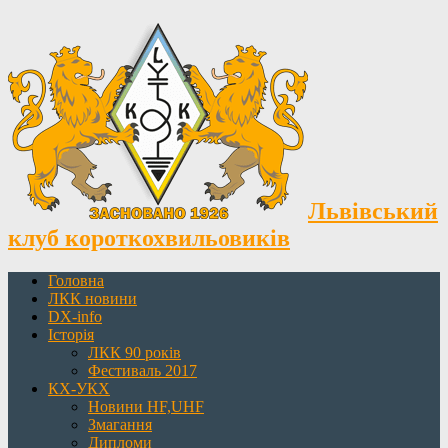
Львівський
клуб короткохвильовиків
Головна
ЛКК новини
DX-info
Історія
ЛКК 90 років
Фестиваль 2017
КХ-УКХ
Новини HF,UHF
Змагання
Дипломи