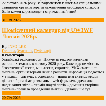
22 лютого 2026 року. За радіозв’язок із шістьма спеціальними
станціями організатора та накопичення необхідної кількості
балів кожен кореспондент отримає пам’ятний
Детальніше
31 Січ 2026
Щомісячний календар від UW3WF
Лютий 2026р.
Від
INFO-LKK
Головна
,
Змагання
,
Публікації
0 коментарів
Українські радіоаматори! Нижче за текстом календар
основних змагань в лютому 2026 року. Календар не містить
“екзотичних” тестів, міні-тестів, спринтів, УКХ-змагань та
змагань, організаторами яких є рашисти. Інформація подається
у вигляді: – дата/час проведення – назва змагань/модуляція/
діапазон/організатор змагань – web-форма/ел.адреса для
надсилання звітів – термін подачі звітів – домашня сторінка
змагань (правила проведення змагань) Детальніше тут
Детальніше
20 Січ 2026