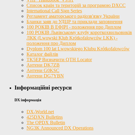
Список країн та територій за програмою DXCC
International Call Sign Series
Регламент аматорського радіозв'язку України
Бланки заяв до УДЦР та приклади заповнення
100 РОКІВ В ЕФІРІ - положення про Диплом
100 РОКІВ Львівському клубу короткохвильовиків
ЛКК (Lwowski Klub Krótkofalowców LKK) -
положення про Диплом
Dyplom 100 lat Lwowskiego Klubu Krótkofalowców
Каталог файлів
TK5EP Визначити QTH Locator
Антени DK7ZB
Антени G0KSC
Антени DG7YBN
Інформаційні ресурси
DX інформація
DX-World.net
425DXN Bulletins
The OPDX Bulletin
NG3K Announced DX Operations