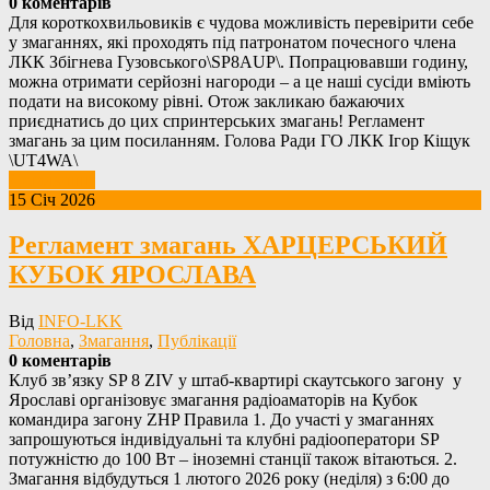
0 коментарів
Для короткохвильовиків є чудова можливість перевірити себе
у змаганнях, які проходять під патронатом почесного члена
ЛКК Збігнева Гузовського\SP8AUP\. Попрацювавши годину,
можна отримати серйозні нагороди – а це наші сусіди вміють
подати на високому рівні. Отож закликаю бажаючих
приєднатись до цих спринтерських змагань! Регламент
змагань за цим посиланням. Голова Ради ГО ЛКК Ігор Кіщук
\UT4WA\
Детальніше
15 Січ 2026
Регламент змагань ХАРЦЕРСЬКИЙ
КУБОК ЯРОСЛАВА
Від
INFO-LKK
Головна
,
Змагання
,
Публікації
0 коментарів
Клуб зв’язку SP 8 ZIV у штаб-квартирі скаутського загону у
Ярославі організовує змагання радіоаматорів на Кубок
командира загону ZHP Правила 1. До участі у змаганнях
запрошуються індивідуальні та клубні радіооператори SP
потужністю до 100 Вт – іноземні станції також вітаються. 2.
Змагання відбудуться 1 лютого 2026 року (неділя) з 6:00 до