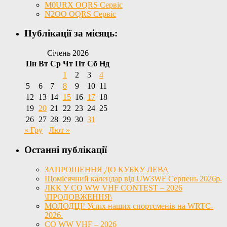
M0URX OQRS Сервіс
N2OO OQRS Сервіс
Публікації за місяць:
Січень 2026
Пн
Вт
Ср
Чт
Пт
Сб
Нд
1
2
3
4
5
6
7
8
9
10
11
12
13
14
15
16
17
18
19
20
21
22
23
24
25
26
27
28
29
30
31
« Гру
Лют »
Останні публікації
ЗАПРОШЕННЯ ДО КУБКУ ЛЕВА
Щомісячний календар від UW3WF Серпень 2026р.
ЛКК У CQ WW VHF CONTEST – 2026
\ПРОДОВЖЕННЯ\
МОЛОДЦІ! Успіх наших спортсменів на WRTC-
2026.
CQ WW VHF – 2026