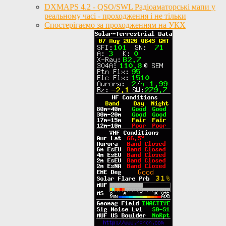
DXMAPS 4.2 - QSO/SWL Радіоаматорські мапи у
реальному часі - проходження і не тільки
Спостерігаємо за проходженням на УКХ