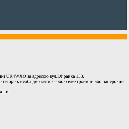
енні UR4WXQ за адресою вул.І.Франка 133.
 категорію, необхідно мати з собою електронний або паперовий
кою\.