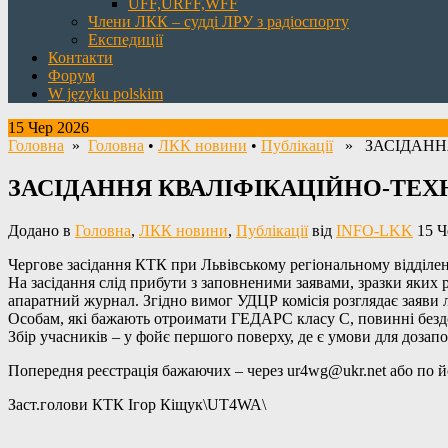
UFF,URFF,WFF
Члени ЛКК – судді ЛРУ з радіоспорту
Експедиції
Контакти
Форум
W języku polskim
15 Чер 2026
Головна
»
Головна
•
ЛКК новини
•
Публікації
» ЗАСІДАННЯ
ЗАСІДАННЯ КВАЛІФІКАЦІЙНО-ТЕХН
Додано в
Головна
,
ЛКК новини
,
Публікації
від
INFO-LKK
15 Ч
Чергове засідання КТК при Львівському регіональному відділен
На засідання слід прибути з заповненими заявами, зразки яких
апаратний журнал. Згідно вимог УДЦР комісія розглядає заяви л
Особам, які бажають отроимати ГЕДАРС класу С, повинні безд
Збір учасників – у фойє першого поверху, де є умови для дозап
Попередня реєстрація бажаючих – через
ur4wg@ukr.net
або по й
Заст.голови КТК Ігор Кіщук\UT4WA\