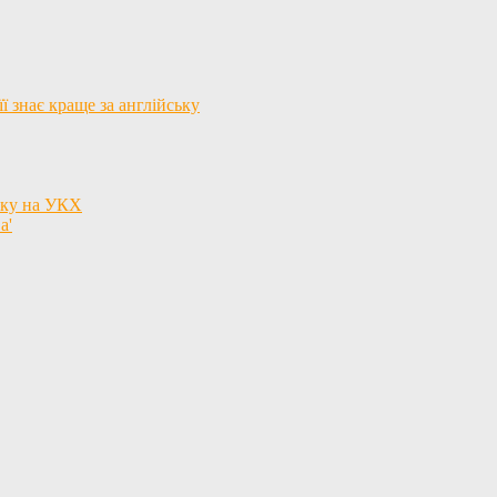
ї знає краще за англійську
язку на УКХ
а'