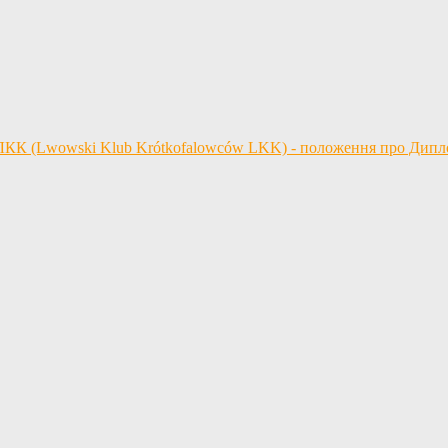
 ЛКК (Lwowski Klub Krótkofalowców LKK) - положення про Дип