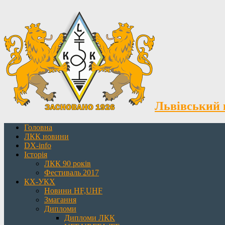
Львівський 
Головна
ЛКК новини
DX-info
Історія
ЛКК 90 років
Фестиваль 2017
КХ-УКХ
Новини HF,UHF
Змагання
Дипломи
Дипломи ЛКК