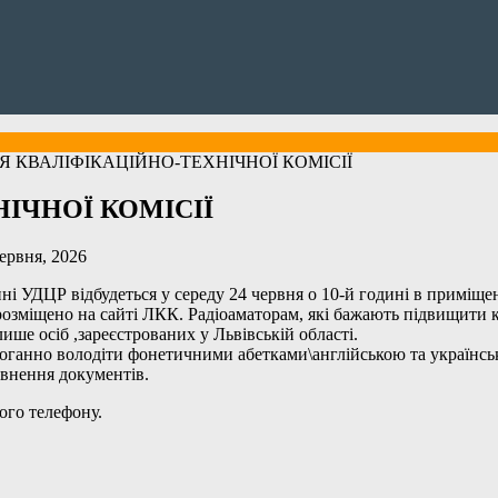
 КВАЛІФІКАЦІЙНО-ТЕХНІЧНОЇ КОМІСІЇ
ІЧНОЇ КОМІСІЇ
ервня, 2026
ні УДЦР відбудеться у середу 24 червня о 10-й годині в приміщ
 розміщено на сайті ЛКК. Радіоаматорам, які бажають підвищити
ише осіб ,зареєстрованих у Львівській області.
оганно володіти фонетичними абетками\англійською та українсь
овнення документів.
ого телефону.