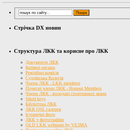
Стрічка DX новин
Структура ЛКК та корисне про ЛКК
Документи ЛКК
Керівні органи
Ревізійна комісія
Суддівська Колегія
Члени ЛКК - LKK members
Почесні члени ЛКК - Honour Members
Члени ЛКК - володарі спортивних звань
Silent keys
Бібліотека ЛКК
ЛКК QSL галерея
Історичні фото
ЛКК у фотографіях
OLD LKK webpage by VE3MA