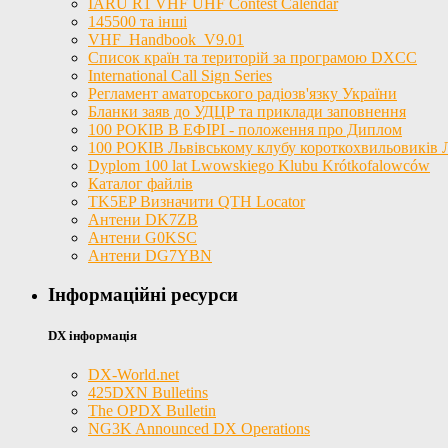
IARU R1 VHF UHF Contest Calendar
145500 та інші
VHF_Handbook_V9.01
Список країн та територій за програмою DXCC
International Call Sign Series
Регламент аматорського радіозв'язку України
Бланки заяв до УДЦР та приклади заповнення
100 РОКІВ В ЕФІРІ - положення про Диплом
100 РОКІВ Львівському клубу короткохвильовиків
Dyplom 100 lat Lwowskiego Klubu Krótkofalowców
Каталог файлів
TK5EP Визначити QTH Locator
Антени DK7ZB
Антени G0KSC
Антени DG7YBN
Інформаційні ресурси
DX інформація
DX-World.net
425DXN Bulletins
The OPDX Bulletin
NG3K Announced DX Operations