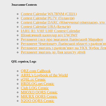
Змагання-Contests
Contest Calendar WA7BNM (США)
Contest Calendar PG7V (Голандія)
Contest Calendar DARC (Німеччина) німецькою, хто ї
Contest Calendar UBA (Бельгія)
IARU R1 VHF UHF Contest Calendar
Щомісячний календар від UW3WF
Регламент і все про змагання Львівський Марафон
Регламент Чемпіонату Львівської області з радіозв'
Регламент змагань з радіозв’язку на УКХ 'Кубок Лев
Регламент змагань до Дня захисту дітей
QSL сервіси, Logs
QRZ.com Callbook
ARRL's Logbook of the World
eQSL.cc Сервіс
HRDLOG.net Сервіс
Club LOG Сервіс
M0OXO OQRS Сервіс
M0URX OQRS Сервіс
N2OO OQRS Сервіс