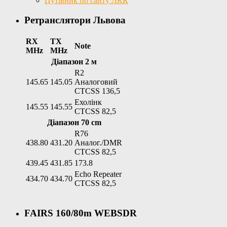
Путівник по сайту ЛКК
Ретранслятори Львова
RX
TX
Note
MHz
MHz
Діапазон 2 м
R2
145.65
145.05
Аналоговий
CTCSS 136,5
Ехолінк
145.55
145.55
CTCSS 82,5
Діапазон 70 cm
R76
438.80
431.20
Аналог./DMR
CTCSS 82,5
439.45
431.85
173.8
Echo Repeater
434.70
434.70
CTCSS 82,5
FAIRS 160/80m WEBSDR