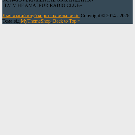
«LVIV HF AMATEUR RADIO CLUB»
Львівський клуб короткохвильовиків
Copyright © 2014 - 2026.
Тема від
MyThemeShop
.
Back to Top ↑