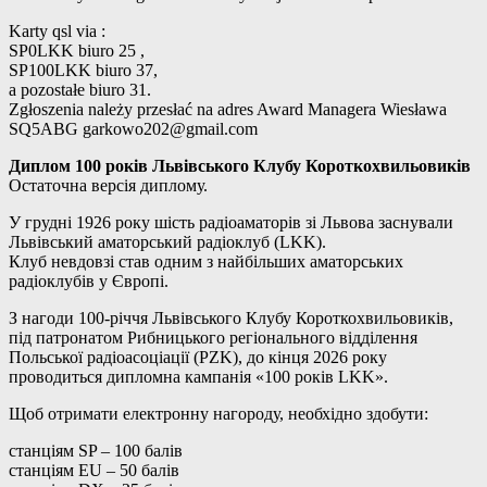
Karty qsl via :
SP0LKK biuro 25 ,
SP100LKK biuro 37,
a pozostałe biuro 31.
Zgłoszenia należy przesłać na adres Award Managera Wiesława
SQ5ABG
garkowo202@gmail.com
Диплом 100 років Львівського Клубу Короткохвильовиків
Остаточна версія диплому.
У грудні 1926 року шість радіоаматорів зі Львова заснували
Львівський аматорський радіоклуб (LKK).
Клуб невдовзі став одним з найбільших аматорських
радіоклубів у Європі.
З нагоди 100-річчя Львівського Клубу Короткохвильовиків,
під патронатом Рибницького регіонального відділення
Польської радіоасоціації (PZK), до кінця 2026 року
проводиться дипломна кампанія «100 років LKK».
Щоб отримати електронну нагороду, необхідно здобути:
станціям SP – 100 балів
станціям EU – 50 балів