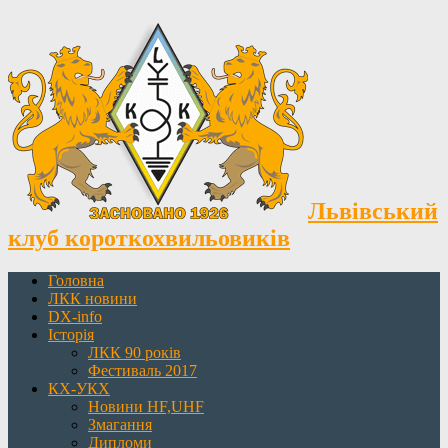
Львівський
клуб короткохвильовиків
Головна
ЛКК новини
DX-info
Історія
ЛКК 90 років
Фестиваль 2017
КХ-УКХ
Новини HF,UHF
Змагання
Дипломи