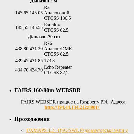
Діапазон 2 м
R2
145.65
145.05
Аналоговий
CTCSS 136,5
Ехолінк
145.55
145.55
CTCSS 82,5
Діапазон 70 cm
R76
438.80
431.20
Аналог./DMR
CTCSS 82,5
439.45
431.85
173.8
Echo Repeater
434.70
434.70
CTCSS 82,5
FAIRS 160/80m WEBSDR
FAIRS WEBSDR працює на Raspberry PI4. Адреса
http://194.44.134.212:8901/
Проходження
DXMAPS 4.2 - QSO/SWL Радіоаматорські мапи у