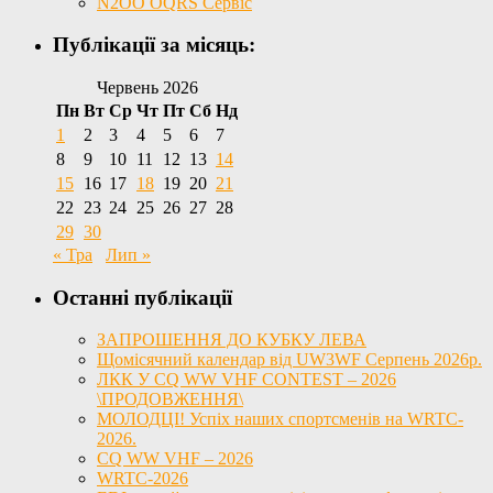
N2OO OQRS Сервіс
Публікації за місяць:
Червень 2026
Пн
Вт
Ср
Чт
Пт
Сб
Нд
1
2
3
4
5
6
7
8
9
10
11
12
13
14
15
16
17
18
19
20
21
22
23
24
25
26
27
28
29
30
« Тра
Лип »
Останні публікації
ЗАПРОШЕННЯ ДО КУБКУ ЛЕВА
Щомісячний календар від UW3WF Серпень 2026р.
ЛКК У CQ WW VHF CONTEST – 2026
\ПРОДОВЖЕННЯ\
МОЛОДЦІ! Успіх наших спортсменів на WRTC-
2026.
CQ WW VHF – 2026
WRTC-2026