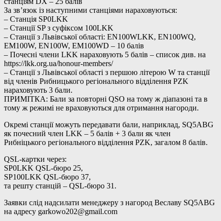
станціям DX – 25 балів
За зв’язок із наступними станціями нараховуються:
– Станція SP0LKK
– Станції SP з суфіксом 100LKK
– Станції з Львівської області: EN100WLKK, EN100WQ,
EM100W, EN100W, EM100WD – 10 балів
– Почесні члени LKK нараховують 5 балів – список див. на
https://lkk.org.ua/honour-members/
– Станції з Львівської області з першою літерою W та станції
від членів Рибницького регіонального відділення PZK
нараховують 3 бали.
ПРИМІТКА: Бали за повторні QSO на тому ж діапазоні та в
тому ж режимі не враховуються для отримання нагороди.
Окремі станції можуть передавати бали, наприклад, SQ5ABG
як почесний член LKK – 5 балів + 3 бали як член
Рибніцького регіонального відділення PZK, загалом 8 балів.
QSL-картки через:
SP0LKK QSL-бюро 25,
SP100LKK QSL-бюро 37,
та решту станцій – QSL-бюро 31.
Заявки слід надсилати менеджеру з нагород Веславу SQ5ABG
на адресу
garkowo202@gmail.com