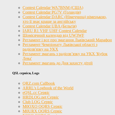
Contest Calendar WA7BNM (США)
Contest Calendar PG7V (Голандія)
Contest Calendar DARC (Німеччина) німецькою,
хто її знає краще за англійську
Contest Calendar UBA (Бельгія)
IARU R1 VHF UHF Contest Calendar
Щомісячний календар від UW3WF
Регламент і все про змагання Львівський Марафон
Регламент Чемпіонату Львівської області з
радіозв'язку на УКХ
Регламент змагань з радіозв’язку на УКХ 'Кубок
Лева'
Регламент змагань до Дня захисту дітей
QSL сервіси, Logs
QRZ.com Callbook
ARRL's Logbook of the World
eQSL.cc Сервіс
HRDLOG.net Сервіс
Club LOG Сервіс
M0OXO OQRS Сервіс
M0URX OQRS Сервіс