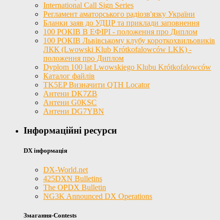
International Call Sign Series
Регламент аматорського радіозв'язку України
Бланки заяв до УДЦР та приклади заповнення
100 РОКІВ В ЕФІРІ - положення про Диплом
100 РОКІВ Львівському клубу короткохвильовиків
ЛКК (Lwowski Klub Krótkofalowców LKK) -
положення про Диплом
Dyplom 100 lat Lwowskiego Klubu Krótkofalowców
Каталог файлів
TK5EP Визначити QTH Locator
Антени DK7ZB
Антени G0KSC
Антени DG7YBN
Інформаційні ресурси
DX інформація
DX-World.net
425DXN Bulletins
The OPDX Bulletin
NG3K Announced DX Operations
Змагання-Contests