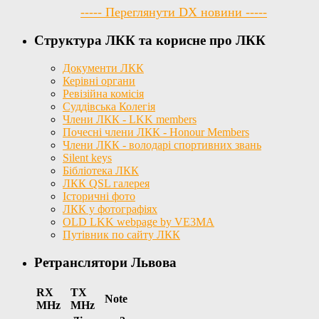
----- Переглянути DX новини -----
Структура ЛКК та корисне про ЛКК
Документи ЛКК
Керівні органи
Ревізійна комісія
Суддівська Колегія
Члени ЛКК - LKK members
Почесні члени ЛКК - Honour Members
Члени ЛКК - володарі спортивних звань
Silent keys
Бібліотека ЛКК
ЛКК QSL галерея
Історичні фото
ЛКК у фотографіях
OLD LKK webpage by VE3MA
Путівник по сайту ЛКК
Ретранслятори Львова
RX
TX
Note
MHz
MHz