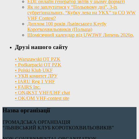
EDI: онлайн генератор звітів у цьому форматі
Як не заплутатися у “Польовому дні”, 3-іх
субрегіональних, “Кубку лева на УКХ” та CQ WW
VHF Contest?
Диплом 100 років Львівського Клубу
Короткохвильовиків (Польща)
Щомісячний календар від UW3WF Липень 2026р.
Друзі нашого сайту
• Warszawski OT PZK
• Podkarpacki OT PZK
• Polski Klub UKF
• УКВ комитет ЛРУ
• IARU Reg 1 VHF
• FAIRS Inc.
• ON4KST VHF/UHF chat
• OK/OM VHF-contest site
Назва організації
ГРОМАДСЬКА ОРГАНІЗАЦІЯ
“ЛЬВІВСЬКИЙ КЛУБ КОРОТКОХВИЛЬОВИКІВ”
NON-GOVERNMENTAL ORGANIZATION