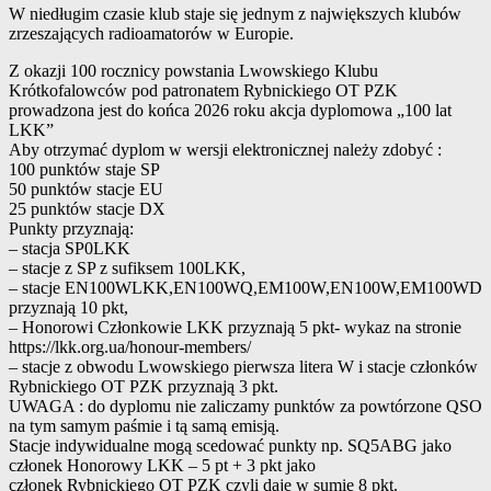
W niedługim czasie klub staje się jednym z największych klubów
zrzeszających radioamatorów w Europie.
Z okazji 100 rocznicy powstania Lwowskiego Klubu
Krótkofalowców pod patronatem Rybnickiego OT PZK
prowadzona jest do końca 2026 roku akcja dyplomowa „100 lat
LKK”
Aby otrzymać dyplom w wersji elektronicznej należy zdobyć :
100 punktów staje SP
50 punktów stacje EU
25 punktów stacje DX
Punkty przyznają:
– stacja SP0LKK
– stacje z SP z sufiksem 100LKK,
– stacje EN100WLKK,EN100WQ,EM100W,EN100W,EM100WD
przyznają 10 pkt,
– Honorowi Członkowie LKK przyznają 5 pkt- wykaz na stronie
https://lkk.org.ua/honour-members/
– stacje z obwodu Lwowskiego pierwsza litera W i stacje członków
Rybnickiego OT PZK przyznają 3 pkt.
UWAGA : do dyplomu nie zaliczamy punktów za powtórzone QSO
na tym samym paśmie i tą samą emisją.
Stacje indywidualne mogą scedować punkty np. SQ5ABG jako
członek Honorowy LKK – 5 pt + 3 pkt jako
członek Rybnickiego OT PZK czyli daje w sumie 8 pkt.