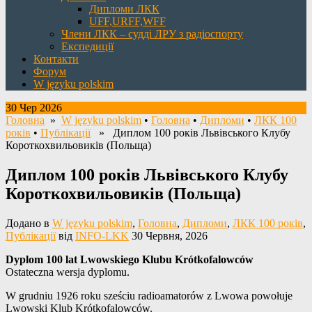
Дипломи ЛКК
UFF,URFF,WFF
Члени ЛКК – судді ЛРУ з радіоспорту
Експедиції
Контакти
Форум
W języku polskim
30 Чер 2026
Головна
»
W języku polskim
•
Головна
•
Дипломи
•
ЛКК 100
років
•
Публікації
» Диплом 100 років Львівського Клубу
Короткохвильовиків (Польща)
Диплом 100 років Львівського Клубу
Короткохвильовиків (Польща)
Додано в
W języku polskim
,
Головна
,
Дипломи
,
ЛКК 100 років
,
Публікації
від
INFO-LKK
30 Червня, 2026
Dyplom 100 lat Lwowskiego Klubu Krótkofalowców
Ostateczna wersja dyplomu.
W grudniu 1926 roku sześciu radioamatorów z Lwowa powołuje
Lwowski Klub Krótkofalowców.