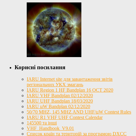
Корисні посилання
IARU Internet site для завантаження звітів
регіональних УКХ змагань
IARU Region 1 HF Bandplan 16 OCT 2020
IARU VHF Bandplan 02/12/2020
IARU UHF Bandplan 18/03/2020
IARU µW Bandplan 02/12/2020
50/70 MHZ, 145 MHZ AND UHF/µW Contest Rules
IARU R1 VHF UHF Contest Calendar
145500 та інші
VHF_Handbook_V9.01
Список країн та територій за програмою DXCC