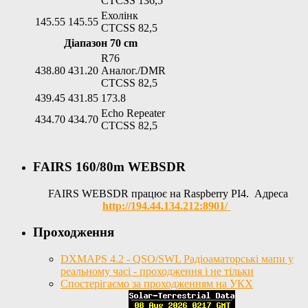
CTCSS 136,5
Ехолінк
145.55
145.55
CTCSS 82,5
Діапазон 70 cm
R76
438.80
431.20
Аналог./DMR
CTCSS 82,5
439.45
431.85
173.8
Echo Repeater
434.70
434.70
CTCSS 82,5
FAIRS 160/80m WEBSDR
FAIRS WEBSDR працює на Raspberry PI4. Адреса
http://194.44.134.212:8901/
Проходження
DXMAPS 4.2 - QSO/SWL Радіоаматорські мапи у
реальному часі - проходження і не тільки
Спостерігаємо за проходженням на УКХ