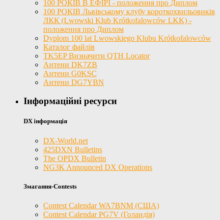
100 РОКІВ В ЕФІРІ - положення про Диплом
100 РОКІВ Львівському клубу короткохвильовиків
ЛКК (Lwowski Klub Krótkofalowców LKK) -
положення про Диплом
Dyplom 100 lat Lwowskiego Klubu Krótkofalowców
Каталог файлів
TK5EP Визначити QTH Locator
Антени DK7ZB
Антени G0KSC
Антени DG7YBN
Інформаційні ресурси
DX інформація
DX-World.net
425DXN Bulletins
The OPDX Bulletin
NG3K Announced DX Operations
Змагання-Contests
Contest Calendar WA7BNM (США)
Contest Calendar PG7V (Голандія)