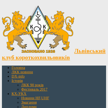
Львівський
клуб короткохвильовиків
Головна
ЛКК новини
DX-info
Історія
ЛКК 90 років
Фестиваль 2017
КХ-УКХ
Новини HF,UHF
Змагання
Дипломи