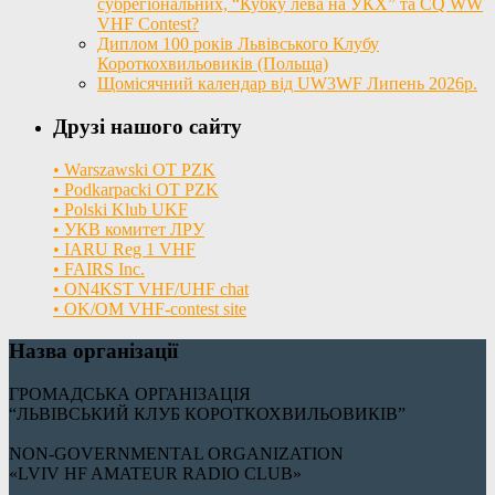
субрегіональних, “Кубку лева на УКХ” та CQ WW
VHF Contest?
Диплом 100 років Львівського Клубу
Короткохвильовиків (Польща)
Щомісячний календар від UW3WF Липень 2026р.
Друзі нашого сайту
• Warszawski OT PZK
• Podkarpacki OT PZK
• Polski Klub UKF
• УКВ комитет ЛРУ
• IARU Reg 1 VHF
• FAIRS Inc.
• ON4KST VHF/UHF chat
• OK/OM VHF-contest site
Назва організації
ГРОМАДСЬКА ОРГАНІЗАЦІЯ
“ЛЬВІВСЬКИЙ КЛУБ КОРОТКОХВИЛЬОВИКІВ”
NON-GOVERNMENTAL ORGANIZATION
«LVIV HF AMATEUR RADIO CLUB»