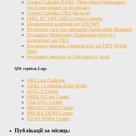
Contest Calendar DARC (Німеччина) німецькою,
хто її знає краще за англійську
Contest Calendar UBA (Бельгія)
IARU R1 VHF UHF Contest Calendar
Щомісячний календар від UW3WF
Регламент і все про змагання Львівський Марафон
Регламент Чемпіонату Львівської області з
радіозв'язку на УКХ
Регламент змагань з радіозв’язку на УКХ 'Кубок
Лева'
Регламент змагань до Дня захисту дітей
QSL сервіси, Logs
QRZ.com Callbook
ARRL's Logbook of the World
eQSL.cc Сервіс
HRDLOG.net Сервіс
Club LOG Сервіс
M0OXO OQRS Сервіс
M0URX OQRS Сервіс
N2OO OQRS Сервіс
Публікації за місяць: