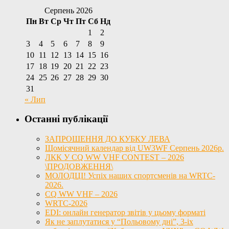
Серпень 2026
Пн
Вт
Ср
Чт
Пт
Сб
Нд
1
2
3
4
5
6
7
8
9
10
11
12
13
14
15
16
17
18
19
20
21
22
23
24
25
26
27
28
29
30
31
« Лип
Останні публікації
ЗАПРОШЕННЯ ДО КУБКУ ЛЕВА
Щомісячний календар від UW3WF Серпень 2026р.
ЛКК У CQ WW VHF CONTEST – 2026
\ПРОДОВЖЕННЯ\
МОЛОДЦІ! Успіх наших спортсменів на WRTC-
2026.
CQ WW VHF – 2026
WRTC-2026
EDI: онлайн генератор звітів у цьому форматі
Як не заплутатися у “Польовому дні”, 3-іх