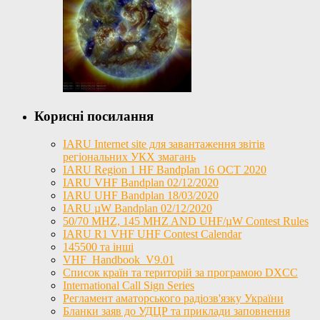
Корисні посилання
IARU Internet site для завантаження звітів
регіональних УКХ змагань
IARU Region 1 HF Bandplan 16 OCT 2020
IARU VHF Bandplan 02/12/2020
IARU UHF Bandplan 18/03/2020
IARU µW Bandplan 02/12/2020
50/70 MHZ, 145 MHZ AND UHF/µW Contest Rules
IARU R1 VHF UHF Contest Calendar
145500 та інші
VHF_Handbook_V9.01
Список країн та територій за програмою DXCC
International Call Sign Series
Регламент аматорського радіозв'язку України
Бланки заяв до УДЦР та приклади заповнення