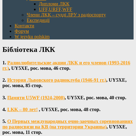
Дипломи ЛКК
UFF,URFF,WFF
Члени ЛКК – судді ЛРУ з радіоспорту
Експедиції
Контакти
Форум
W języku polskim
Бібліотека ЛКК
1.
Радиолюбительские акции ЛКК и его членов (1993-2016
гг.)
, UY5XE, рос. мова, 46 стор.
2.
История Львовского радиоклуба (1946-91 гг.)
, UY5XE,
рос. мова, 85 стор.
3.
Памяти U5WF (1924-2008)
, UY5XE, рос. мова, 40 стор.
4.
LKK – 80 лет!
, UY5XE, рос. мова, 48 стор.
5.
О Первых международных очно-заочных соревнованиях
по радиосвязи на КВ (на территории Украины)
, UY5XE,
рос. мова, 11 стор.