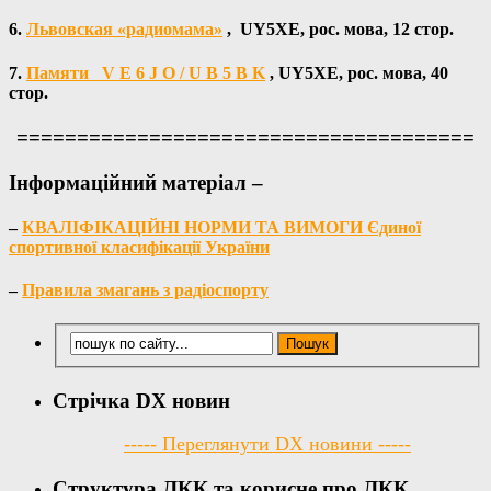
6.
Львовская «радиомама»
, UY5XE, рос. мова, 12 стор.
7.
Памяти V E 6 J О / U B 5 B K
, UY5XE, рос. мова, 40
стор.
======================================
Інформаційний матеріал –
–
КВАЛІФІКАЦІЙНІ НОРМИ ТА ВИМОГИ Єдиної
спортивної класифікації України
–
Правила змагань з радіоспорту
Стрічка DX новин
----- Переглянути DX новини -----
Структура ЛКК та корисне про ЛКК