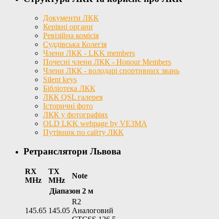
Документи ЛКК
Керівні органи
Ревізійна комісія
Суддівська Колегія
Члени ЛКК - LKK members
Почесні члени ЛКК - Honour Members
Члени ЛКК - володарі спортивних звань
Silent keys
Бібліотека ЛКК
ЛКК QSL галерея
Історичні фото
ЛКК у фотографіях
OLD LKK webpage by VE3MA
Путівник по сайту ЛКК
Ретранслятори Львова
RX
TX
Note
MHz
MHz
Діапазон 2 м
R2
145.65
145.05
Аналоговий