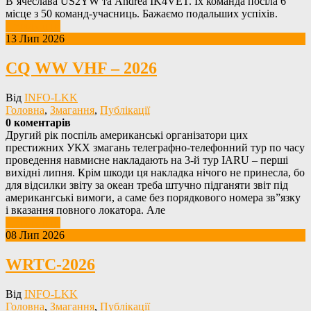
В’ячеслава US2YW та Andrea IK4VET. Їх команда посіла 6
місце з 50 команд-учасниць. Бажаємо подальших успіхів.
Детальніше
13 Лип 2026
CQ WW VHF – 2026
Від
INFO-LKK
Головна
,
Змагання
,
Публікації
0 коментарів
Другий рік поспіль американські організатори цих
престижних УКХ змагань телеграфно-телефонний тур по часу
проведення навмисне накладають на 3-й тур IARU – перші
вихідні липня. Крім шкоди ця накладка нічого не принесла, бо
для відсилки звіту за океан треба штучно підганяти звіт під
американгські вимоги, а саме без порядкового номера зв”язку
і вказання повного локатора. Але
Детальніше
08 Лип 2026
WRTC-2026
Від
INFO-LKK
Головна
,
Змагання
,
Публікації