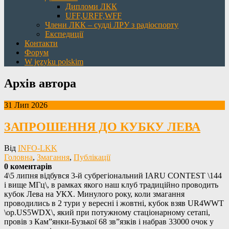
Дипломи ЛКК
UFF,URFF,WFF
Члени ЛКК – судді ЛРУ з радіоспорту
Експедиції
Контакти
Форум
W języku polskim
Архів автора
31 Лип 2026
ЗАПРОШЕННЯ ДО КУБКУ ЛЕВА
Від
INFO-LKK
Головна
,
Змагання
,
Публікації
0 коментарів
4\5 липня відбувся 3-й субрегіональний IARU CONTEST \144
і вище МГц\, в рамках якого наш клуб традиційно проводить
кубок Лева на УКХ. Минулого року, коли змагання
проводились в 2 тури у вересні і жовтні, кубок взяв UR4WWT
\op.US5WDX\, який при потужному стаціонарному сетапі,
провів з Кам”янки-Бузької 68 зв”язків і набрав 33000 очок у