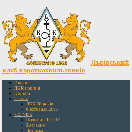
Львівський
клуб короткохвильовиків
Головна
ЛКК новини
DX-info
Історія
ЛКК 90 років
Фестиваль 2017
КХ-УКХ
Новини HF,UHF
Змагання
Дипломи