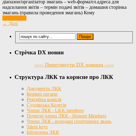
діапазон/організатор змагань – web-форма/ел.адреса для
надсилання звітів – термін подачі звітів – домашня сторінка
змагань (правила проведення змагань) Кому
Детальніше
← Далі
Стрічка DX новин
----- Переглянути DX новини -----
Структура ЛКК та корисне про ЛКК
Документи ЛКК
Керівні органи
Ревізійна комісія
Суддівська Колегія
Члени ЛКК - LKK members
Почесні члени ЛКК - Honour Members
Члени ЛКК - володарі спортивних звань
Silent keys
Бібліотека ЛКК