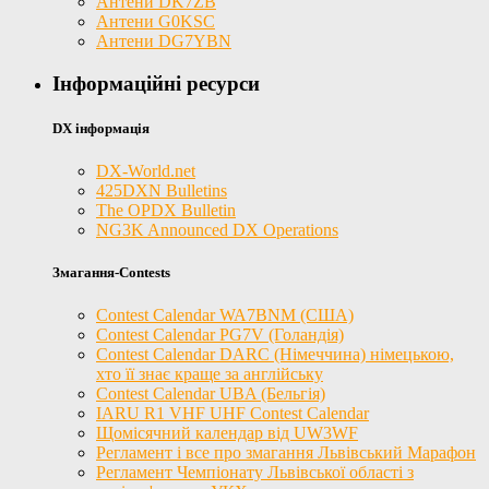
Антени DK7ZB
Антени G0KSC
Антени DG7YBN
Інформаційні ресурси
DX інформація
DX-World.net
425DXN Bulletins
The OPDX Bulletin
NG3K Announced DX Operations
Змагання-Contests
Contest Calendar WA7BNM (США)
Contest Calendar PG7V (Голандія)
Contest Calendar DARC (Німеччина) німецькою,
хто її знає краще за англійську
Contest Calendar UBA (Бельгія)
IARU R1 VHF UHF Contest Calendar
Щомісячний календар від UW3WF
Регламент і все про змагання Львівський Марафон
Регламент Чемпіонату Львівської області з