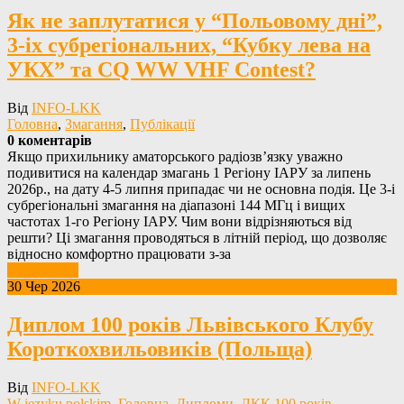
Як не заплутатися у “Польовому дні”,
3-іх субрегіональних, “Кубку лева на
УКХ” та CQ WW VHF Contest?
Від
INFO-LKK
Головна
,
Змагання
,
Публікації
0 коментарів
Якщо прихильнику аматорського радіозв’язку уважно
подивитися на календар змагань 1 Регіону ІАРУ за липень
2026р., на дату 4-5 липня припадає чи не основна подія. Це 3-і
субрегіональні змагання на діапазоні 144 МГц і вищих
частотах 1-го Регіону ІАРУ. Чим вони відрізняються від
решти? Ці змагання проводяться в літній період, що дозволяє
відносно комфортно працювати з-за
Детальніше
30 Чер 2026
Диплом 100 років Львівського Клубу
Короткохвильовиків (Польща)
Від
INFO-LKK
W języku polskim
,
Головна
,
Дипломи
,
ЛКК 100 років
,