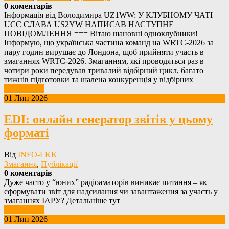
0 коментарів
Інформація від Володимира UZ1WW: У КЛУБНОМУ ЧАТІ
UCC СЛАВА US2YW НАПИСАВ НАСТУПНЕ
ПОВІДОМЛЕННЯ === Вітаю шановні одноклубники!
Інформую, що українська частина команд на WRTC-2026 за
пару годин вирушає до Лондона, щоб прийняти участь в
змаганнях WRTC-2026. Змаганням, які проводяться раз в
чотири роки передував тривалий відбірний цикл, багато
тижнів підготовки та шалена конкуренція у відбірних
Детальніше
01 Лип 2026
EDI: онлайн генератор звітів у цьому
форматі
Від
INFO-LKK
Змагання
,
Публікації
0 коментарів
Дуже часто у “юних” радіоаматорів виникає питання – як
сформувати звіт для надсилання чи завантаження за участь у
змаганнях ІАРУ? Детальніше тут
Детальніше
01 Лип 2026