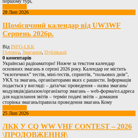
першому турі,
Детальніше
28 Лип 2026
Щомісячний календар від UW3WF
Серпень 2026р.
Від
INFO-LKK
Головна
,
Змагання
,
Публікації
0 коментарів
Українські радіоаматори! Нижче за текстом календар
основних змагань в серпні 2026 року. Календар не містить
“екзотичних” тестів, міні-тестів, спринтів, “польових днів”,
УКХ та змагань, організаторами яких є рашисти. Інформація
подається у вигляді: – дата/час проведення – назва змагань/
модуляція/діапазон/організатор змагань – web-форма/ел.адреса
для надсилання звітів – термін подачі звітів – домашня
сторінка змагань/правила проведення змагань Кому
Детальніше
25 Лип 2026
ЛКК У CQ WW VHF CONTEST – 2026
\ПРОДОВЖЕННЯ\