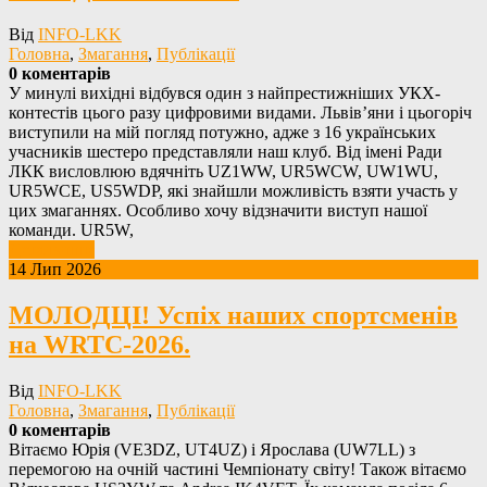
Від
INFO-LKK
Головна
,
Змагання
,
Публікації
0 коментарів
У минулі вихідні відбувся один з найпрестижніших УКХ-
контестів цього разу цифровими видами. Львів’яни і цьогоріч
виступили на мій погляд потужно, адже з 16 українських
учасників шестеро представляли наш клуб. Від імені Ради
ЛКК висловлюю вдячніть UZ1WW, UR5WCW, UW1WU,
UR5WCE, US5WDP, які знайшли можливість взяти участь у
цих змаганнях. Особливо хочу відзначити виступ нашої
команди. UR5W,
Детальніше
14 Лип 2026
МОЛОДЦІ! Успіх наших спортсменів
на WRTC-2026.
Від
INFO-LKK
Головна
,
Змагання
,
Публікації
0 коментарів
Вітаємо Юрія (VE3DZ, UT4UZ) і Ярослава (UW7LL) з
перемогою на очній частині Чемпіонату світу! Також вітаємо