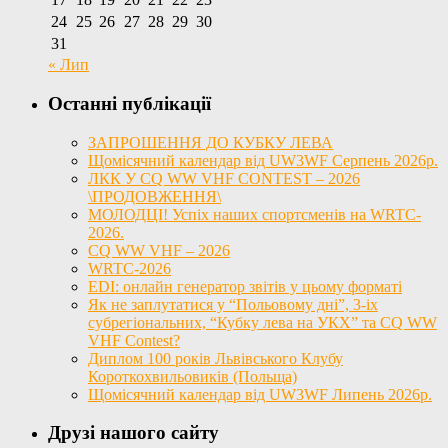
24
25
26
27
28
29
30
31
« Лип
Останні публікації
ЗАПРОШЕННЯ ДО КУБКУ ЛЕВА
Щомісячний календар від UW3WF Серпень 2026р.
ЛКК У CQ WW VHF CONTEST – 2026
\ПРОДОВЖЕННЯ\
МОЛОДЦІ! Успіх наших спортсменів на WRTC-
2026.
CQ WW VHF – 2026
WRTC-2026
EDI: онлайн генератор звітів у цьому форматі
Як не заплутатися у “Польовому дні”, 3-іх
субрегіональних, “Кубку лева на УКХ” та CQ WW
VHF Contest?
Диплом 100 років Львівського Клубу
Короткохвильовиків (Польща)
Щомісячний календар від UW3WF Липень 2026р.
Друзі нашого сайту