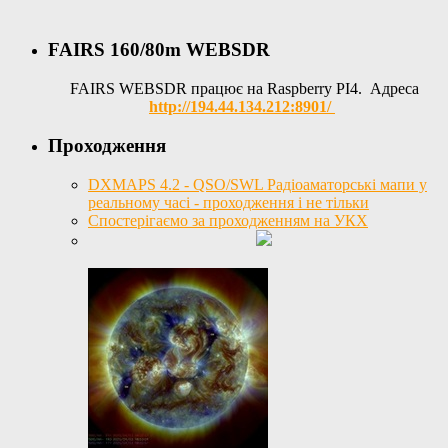
FAIRS 160/80m WEBSDR
FAIRS WEBSDR працює на Raspberry PI4. Адреса
http://194.44.134.212:8901/
Проходження
DXMAPS 4.2 - QSO/SWL Радіоаматорські мапи у
реальному часі - проходження і не тільки
Спостерігаємо за проходженням на УКХ