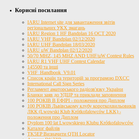
Корисні посилання
IARU Internet site для завантаження звітів
регіональних УКХ змагань
IARU Region 1 HF Bandplan 16 OCT 2020
IARU VHF Bandplan 02/12/2020
IARU UHF Bandplan 18/03/2020
IARU µW Bandplan 02/12/2020
50/70 MHZ, 145 MHZ AND UHF/µW Contest Rules
IARU R1 VHF UHF Contest Calendar
145500 та інші
VHF_Handbook_V9.01
Список країн та територій за програмою DXCC
International Call Sign Series
Регламент аматорського радіозв'язку України
Бланки заяв до УДЦР та приклади заповнення
100 РОКІВ В ЕФІРІ - положення про Диплом
100 РОКІВ Львівському клубу короткохвильовиків
ЛКК (Lwowski Klub Krótkofalowców LKK) -
положення про Диплом
Dyplom 100 lat Lwowskiego Klubu Krótkofalowców
Каталог файлів
TK5EP Визначити QTH Locator