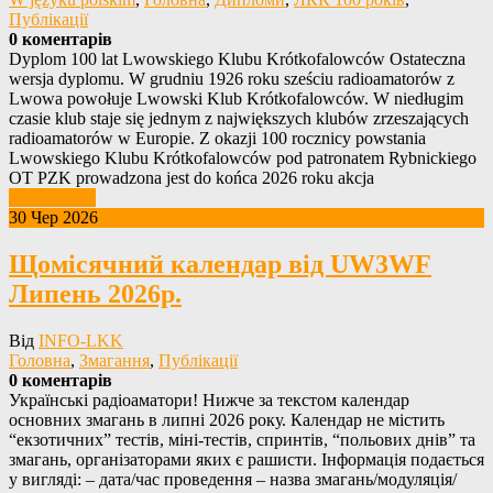
Публікації
0 коментарів
Dyplom 100 lat Lwowskiego Klubu Krótkofalowców Ostateczna
wersja dyplomu. W grudniu 1926 roku sześciu radioamatorów z
Lwowa powołuje Lwowski Klub Krótkofalowców. W niedługim
czasie klub staje się jednym z największych klubów zrzeszających
radioamatorów w Europie. Z okazji 100 rocznicy powstania
Lwowskiego Klubu Krótkofalowców pod patronatem Rybnickiego
OT PZK prowadzona jest do końca 2026 roku akcja
Детальніше
30 Чер 2026
Щомісячний календар від UW3WF
Липень 2026р.
Від
INFO-LKK
Головна
,
Змагання
,
Публікації
0 коментарів
Українські радіоаматори! Нижче за текстом календар
основних змагань в липні 2026 року. Календар не містить
“екзотичних” тестів, міні-тестів, спринтів, “польових днів” та
змагань, організаторами яких є рашисти. Інформація подається
у вигляді: – дата/час проведення – назва змагань/модуляція/