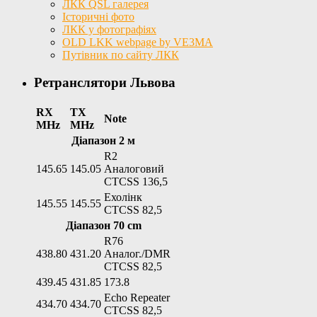
ЛКК QSL галерея
Історичні фото
ЛКК у фотографіях
OLD LKK webpage by VE3MA
Путівник по сайту ЛКК
Ретранслятори Львова
RX
TX
Note
MHz
MHz
Діапазон 2 м
R2
145.65
145.05
Аналоговий
CTCSS 136,5
Ехолінк
145.55
145.55
CTCSS 82,5
Діапазон 70 cm
R76
438.80
431.20
Аналог./DMR
CTCSS 82,5
439.45
431.85
173.8
Echo Repeater
434.70
434.70
CTCSS 82,5