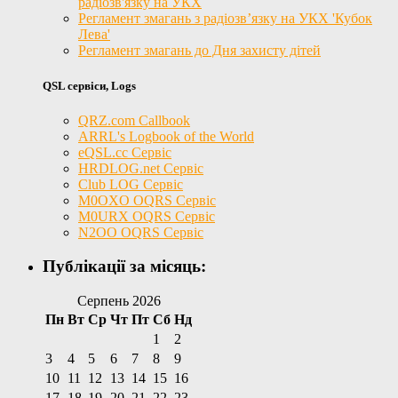
радіозв'язку на УКХ
Регламент змагань з радіозв’язку на УКХ 'Кубок
Лева'
Регламент змагань до Дня захисту дітей
QSL сервіси, Logs
QRZ.com Callbook
ARRL's Logbook of the World
eQSL.cc Сервіс
HRDLOG.net Сервіс
Club LOG Сервіс
M0OXO OQRS Сервіс
M0URX OQRS Сервіс
N2OO OQRS Сервіс
Публікації за місяць:
Серпень 2026
Пн
Вт
Ср
Чт
Пт
Сб
Нд
1
2
3
4
5
6
7
8
9
10
11
12
13
14
15
16
17
18
19
20
21
22
23