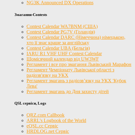
NG3K Announced DX Operations
Змагання-Contests
Contest Calendar WA7BNM (США)
Contest Calendar PG7V (Голандія)
Contest Calendar DARC (Німеччина) німецькою,
хто її знає краще за англійську
Contest Calendar UBA (Бельгія)
IARU R1 VHF UHF Contest Calendar
Щомісячний календар від UW3WF
Регламент і все про змагання Львівський Марафон
Регламент Чемпіонату Львівської області з
радіозв'язку на УКХ
Регламент змагань з радіозв’язку на УКХ 'Кубок
Лева'
Регламент змагань до Дня захисту дітей
QSL сервіси, Logs
QRZ.com Callbook
ARRL's Logbook of the World
eQSL.cc Сервіс
HRDLOG.net Сервіс