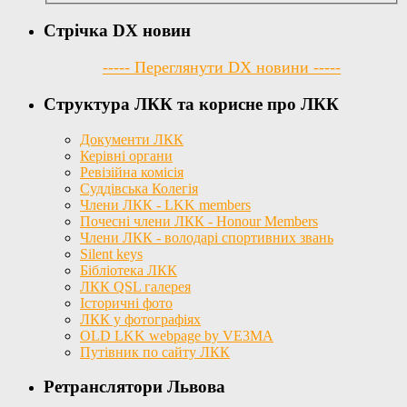
Стрічка DX новин
----- Переглянути DX новини -----
Структура ЛКК та корисне про ЛКК
Документи ЛКК
Керівні органи
Ревізійна комісія
Суддівська Колегія
Члени ЛКК - LKK members
Почесні члени ЛКК - Honour Members
Члени ЛКК - володарі спортивних звань
Silent keys
Бібліотека ЛКК
ЛКК QSL галерея
Історичні фото
ЛКК у фотографіях
OLD LKK webpage by VE3MA
Путівник по сайту ЛКК
Ретранслятори Львова