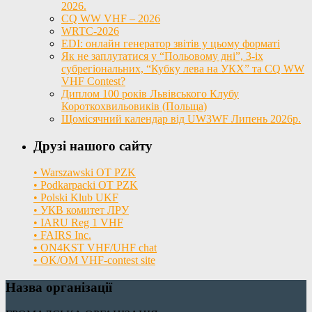
2026.
CQ WW VHF – 2026
WRTC-2026
EDI: онлайн генератор звітів у цьому форматі
Як не заплутатися у “Польовому дні”, 3-іх
субрегіональних, “Кубку лева на УКХ” та CQ WW
VHF Contest?
Диплом 100 років Львівського Клубу
Короткохвильовиків (Польща)
Щомісячний календар від UW3WF Липень 2026р.
Друзі нашого сайту
• Warszawski OT PZK
• Podkarpacki OT PZK
• Polski Klub UKF
• УКВ комитет ЛРУ
• IARU Reg 1 VHF
• FAIRS Inc.
• ON4KST VHF/UHF chat
• OK/OM VHF-contest site
Назва організації