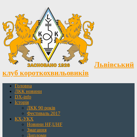
Львівський
клуб короткохвильовиків
Головна
ЛКК новини
DX-info
Історія
ЛКК 90 років
Фестиваль 2017
КХ-УКХ
Новини HF,UHF
Змагання
Дипломи