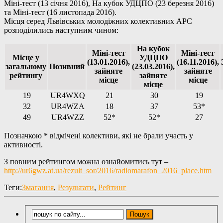
Міні-тест (13 січня 2016), На кубок УДЦПО (23 березня 2016)
та Міні-тест (16 листопада 2016).
Місця серед Львівських молодіжних колективних АРС
розподілились наступним чином:
На кубок
Міні-тест
Міні-тест
Місце у
УДЦПО
(13.01.2016),
(16.11.2016),
загальному
Позивний
(23.03.2016),
зайняте
зайняте
рейтингу
зайняте
місце
місце
місце
19
UR4WXQ
21
30
19
32
UR4WZA
18
37
53*
49
UR4WZZ
52*
52*
27
Позначкою * відмічені колективи, які не брали участь у
активності.
З повним рейтингом можна ознайомитись тут –
http://ur6gwz.at.ua/rezult_sor/2016/radiomarafon_2016_place.htm
Теги:
Змагання
,
Результати
,
Рейтинг