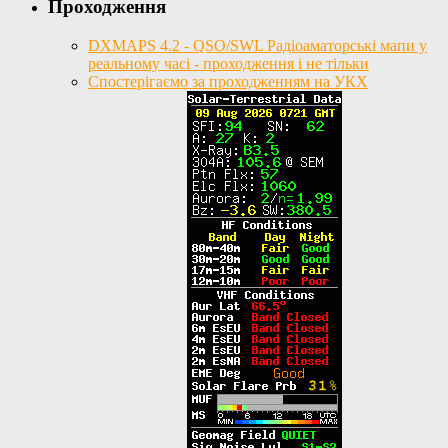
Проходження
DXMAPS 4.2 - QSO/SWL Радіоаматорські мапи у
реальному часі - проходження і не тільки
Спостерігаємо за проходженням на УКХ