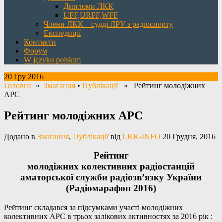
Дипломи ЛКК
UFF,URFF,WFF
Члени ЛКК – судді ЛРУ з радіоспорту
Експедиції
Контакти
Форум
W języku polskim
20 Гру 2016
Головна
»
Змагання
•
Публікації
» Рейтинг молодіжних
АРС
Рейтинг молодіжних АРС
Додано в
Змагання
,
Публікації
від
LKK-INFO
20 Грудня, 2016
Рейтинг
молодіжних колективних радіостанцій
аматорської служби радіозв’язку України
(Радіомарафон 2016)
Рейтинг складався за підсумками участі молодіжних
колективних АРС в трьох залікових активностях за 2016 рік :