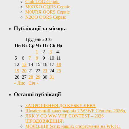
Club LOG Сервіс
M0OXO OQRS Сервіс
M0URX OQRS Сервіс
N2OO OQRS Сервіс
Публікації за місяць:
Грудень 2016
Пн
Вт
Ср
Чт
Пт
Сб
Нд
1
2
3
4
5
6
7
8
9
10
11
12
13
14
15
16
17
18
19
20
21
22
23
24
25
26
27
28
29
30
31
« Лис
Січ »
Останні публікації
ЗАПРОШЕННЯ ДО КУБКУ ЛЕВА
Щомісячний календар від UW3WF Серпень 2026р.
ЛКК У CQ WW VHF CONTEST – 2026
\ПРОДОВЖЕННЯ\
МОЛОДЦІ! Успіх наших спортсменів на WRTC-