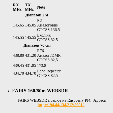
RX
TX
Note
MHz
MHz
Діапазон 2 м
R2
145.65
145.05
Аналоговий
CTCSS 136,5
Ехолінк
145.55
145.55
CTCSS 82,5
Діапазон 70 cm
R76
438.80
431.20
Аналог./DMR
CTCSS 82,5
439.45
431.85
173.8
Echo Repeater
434.70
434.70
CTCSS 82,5
FAIRS 160/80m WEBSDR
FAIRS WEBSDR працює на Raspberry PI4. Адреса
http://194.44.134.212:8901/