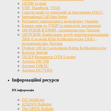
145500 та інші
VHF_Handbook_V9.01
Список країн та територій за програмою DXCC
International Call Sign Series
Регламент аматорського радіозв'язку України
Бланки заяв до УДЦР та приклади заповнення
100 РОКІВ В ЕФІРІ - положення про Диплом
100 РОКІВ Львівському клубу короткохвильовиків
ЛКК (Lwowski Klub Krótkofalowców LKK) -
положення про Диплом
Dyplom 100 lat Lwowskiego Klubu Krótkofalowców
Каталог файлів
TK5EP Визначити QTH Locator
Антени DK7ZB
Антени G0KSC
Антени DG7YBN
Інформаційні ресурси
DX інформація
DX-World.net
425DXN Bulletins
The OPDX Bulletin