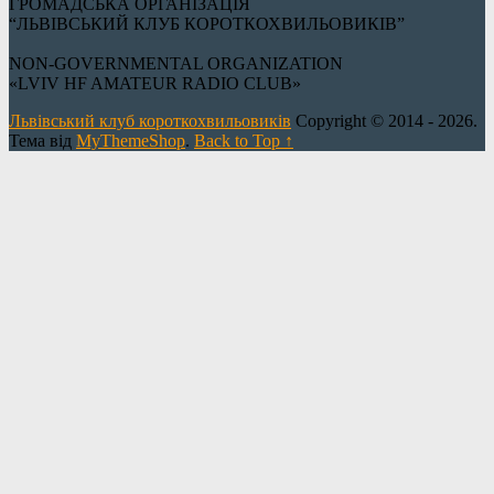
ГРОМАДСЬКА ОРГАНІЗАЦІЯ
“ЛЬВІВСЬКИЙ КЛУБ КОРОТКОХВИЛЬОВИКІВ”
NON-GOVERNMENTAL ORGANIZATION
«LVIV HF AMATEUR RADIO CLUB»
Львівський клуб короткохвильовиків
Copyright © 2014 - 2026.
Тема від
MyThemeShop
.
Back to Top ↑