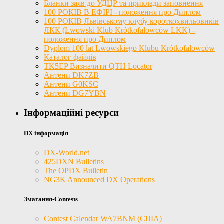
Бланки заяв до УДЦР та приклади заповнення
100 РОКІВ В ЕФІРІ - положення про Диплом
100 РОКІВ Львівському клубу короткохвильовиків
ЛКК (Lwowski Klub Krótkofalowców LKK) -
положення про Диплом
Dyplom 100 lat Lwowskiego Klubu Krótkofalowców
Каталог файлів
TK5EP Визначити QTH Locator
Антени DK7ZB
Антени G0KSC
Антени DG7YBN
Інформаційні ресурси
DX інформація
DX-World.net
425DXN Bulletins
The OPDX Bulletin
NG3K Announced DX Operations
Змагання-Contests
Contest Calendar WA7BNM (США)