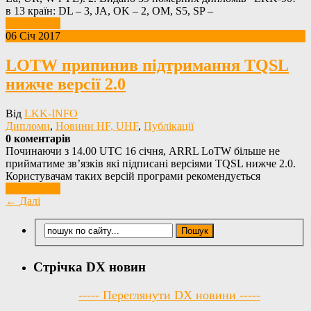
в 13 країн: DL – 3, JA, OK – 2, OM, S5, SP –
Детальніше
06 Січ 2017
LOTW припинив підтримання TQSL
нижче версії 2.0
Від
LKK-INFO
Дипломи
,
Новини HF, UHF
,
Публікації
0 коментарів
Починаючи з 14.00 UTC 16 січня, ARRL LoTW більше не
прийматиме зв’язків які підписані версіями TQSL нижче 2.0.
Користувачам таких версій програми рекомендується
Детальніше
← Далі
Стрічка DX новин
----- Переглянути DX новини -----