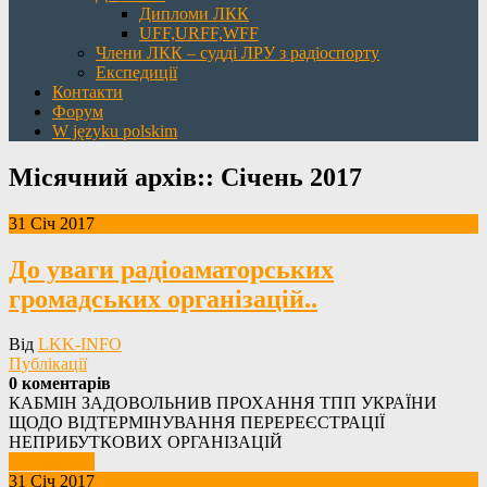
Дипломи ЛКК
UFF,URFF,WFF
Члени ЛКК – судді ЛРУ з радіоспорту
Експедиції
Контакти
Форум
W języku polskim
Місячний архів::
Січень 2017
31 Січ 2017
До уваги радіоаматорських
громадських організацій..
Від
LKK-INFO
Публікації
0 коментарів
КАБМІН ЗАДОВОЛЬНИВ ПРОХАННЯ ТПП УКРАЇНИ
ЩОДО ВІДТЕРМІНУВАННЯ ПЕРЕРЕЄСТРАЦІЇ
НЕПРИБУТКОВИХ ОРГАНІЗАЦІЙ
Детальніше
31 Січ 2017