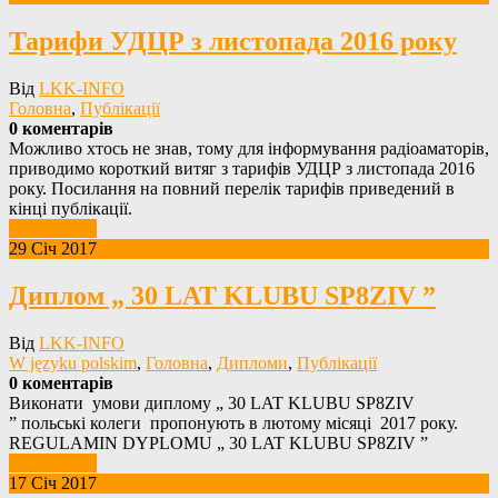
Тарифи УДЦР з листопада 2016 року
Від
LKK-INFO
Головна
,
Публікації
0 коментарів
Можливо хтось не знав, тому для інформування радіоаматорів,
приводимо короткий витяг з тарифів УДЦР з листопада 2016
року. Посилання на повний перелік тарифів приведений в
кінці публікації.
Детальніше
29 Січ 2017
Диплом „ 30 LAT KLUBU SP8ZIV ”
Від
LKK-INFO
W języku polskim
,
Головна
,
Дипломи
,
Публікації
0 коментарів
Виконати умови диплому „ 30 LAT KLUBU SP8ZIV
” польські колеги пропонують в лютому місяці 2017 року.
REGULAMIN DYPLOMU „ 30 LAT KLUBU SP8ZIV ”
Детальніше
17 Січ 2017