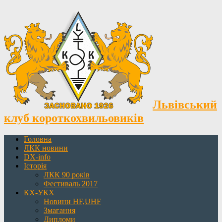
Львівський
клуб короткохвильовиків
Головна
ЛКК новини
DX-info
Історія
ЛКК 90 років
Фестиваль 2017
КХ-УКХ
Новини HF,UHF
Змагання
Дипломи