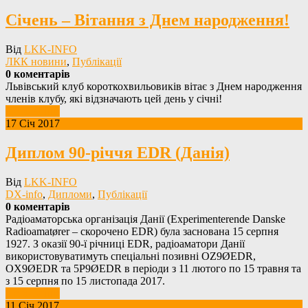
Січень – Вітання з Днем народження!
Від
LKK-INFO
ЛКК новини
,
Публікації
0 коментарів
Львівський клуб короткохвильовиків вітає з Днем народження
членів клубу, які відзначають цей день у січні!
Детальніше
17 Січ 2017
Диплом 90-річчя EDR (Данія)
Від
LKK-INFO
DX-info
,
Дипломи
,
Публікації
0 коментарів
Радіоаматорська організація Данії (Experimenterende Danske
Radioamatører – скорочено EDR) була заснована 15 серпня
1927. З оказії 90-ї річниці EDR, радіоаматори Данії
використовуватимуть спеціальні позивні OZ9ØEDR,
OX9ØEDR та 5P9ØEDR в періоди з 11 лютого по 15 травня та
з 15 серпня по 15 листопада 2017.
Детальніше
11 Січ 2017