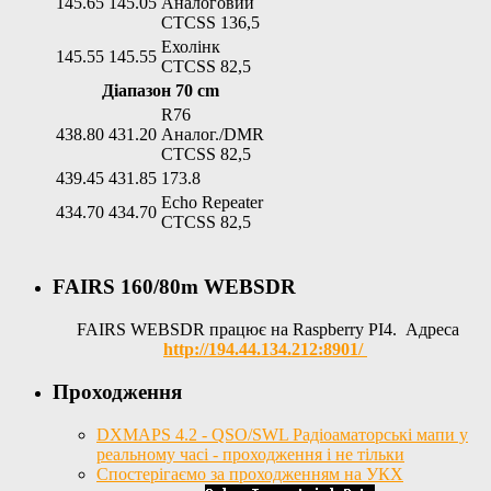
145.65
145.05
Аналоговий
CTCSS 136,5
Ехолінк
145.55
145.55
CTCSS 82,5
Діапазон 70 cm
R76
438.80
431.20
Аналог./DMR
CTCSS 82,5
439.45
431.85
173.8
Echo Repeater
434.70
434.70
CTCSS 82,5
FAIRS 160/80m WEBSDR
FAIRS WEBSDR працює на Raspberry PI4. Адреса
http://194.44.134.212:8901/
Проходження
DXMAPS 4.2 - QSO/SWL Радіоаматорські мапи у
реальному часі - проходження і не тільки
Спостерігаємо за проходженням на УКХ