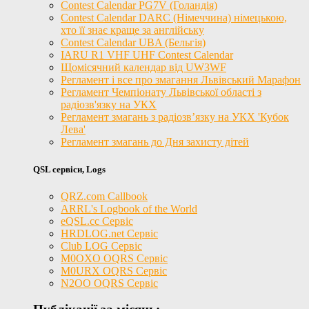
Contest Calendar PG7V (Голандія)
Contest Calendar DARC (Німеччина) німецькою,
хто її знає краще за англійську
Contest Calendar UBA (Бельгія)
IARU R1 VHF UHF Contest Calendar
Щомісячний календар від UW3WF
Регламент і все про змагання Львівський Марафон
Регламент Чемпіонату Львівської області з
радіозв'язку на УКХ
Регламент змагань з радіозв’язку на УКХ 'Кубок
Лева'
Регламент змагань до Дня захисту дітей
QSL сервіси, Logs
QRZ.com Callbook
ARRL's Logbook of the World
eQSL.cc Сервіс
HRDLOG.net Сервіс
Club LOG Сервіс
M0OXO OQRS Сервіс
M0URX OQRS Сервіс
N2OO OQRS Сервіс