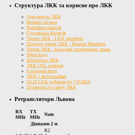
Структура ЛКК та корисне про ЛКК
Документи ЛКК
Керівні органи
Ревізійна комісія
Суддівська Колегія
Члени ЛКК - LKK members
Почесні члени ЛКК - Honour Members
Члени ЛКК - володарі спортивних звань
Silent keys
Бібліотека ЛКК
ЛКК QSL галерея
Історичні фото
ЛКК у фотографіях
OLD LKK webpage by VE3MA
Путівник по сайту ЛКК
Ретранслятори Львова
RX
TX
Note
MHz
MHz
Діапазон 2 м
R2