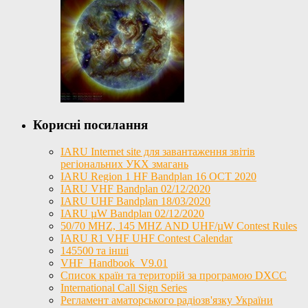
Корисні посилання
IARU Internet site для завантаження звітів
регіональних УКХ змагань
IARU Region 1 HF Bandplan 16 OCT 2020
IARU VHF Bandplan 02/12/2020
IARU UHF Bandplan 18/03/2020
IARU µW Bandplan 02/12/2020
50/70 MHZ, 145 MHZ AND UHF/µW Contest Rules
IARU R1 VHF UHF Contest Calendar
145500 та інші
VHF_Handbook_V9.01
Список країн та територій за програмою DXCC
International Call Sign Series
Регламент аматорського радіозв'язку України