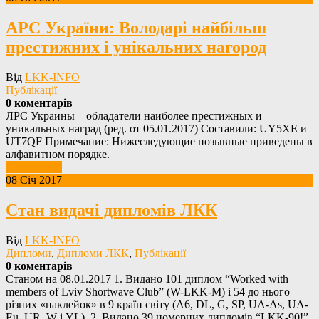
АРС України: Володарі найбільш
престижних і унікальних нагород
Від
LKK-INFO
Публікації
0 коментарів
ЛРС Украины – обладатели наиболее престижных и
уникальных наград (ред. oт 05.01.2017) Составили: UY5XE и
UT7QF Примечание: Нижеследующие позывные приведены в
алфавитном порядке.
Детальніше
08 Січ 2017
Стан видачі дипломів ЛКК
Від
LKK-INFO
Дипломи
,
Дипломи ЛКК
,
Публікації
0 коментарів
Станом на 08.01.2017 1. Видано 101 диплом “Worked with
members of Lviv Shortwave Club” (W-LKK-M) і 54 до нього
різних «наклейок» в 9 країн світу (A6, DL, G, SP, UA-As, UA-
Eu, UR, W і YL). 2. Видано 39 номерних дипломів “LKK-90!”