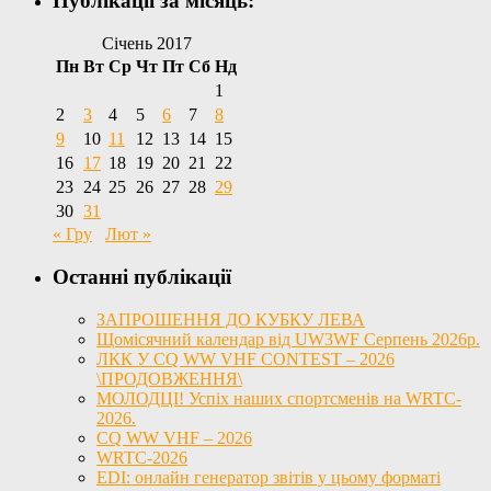
Публікації за місяць:
Січень 2017
Пн
Вт
Ср
Чт
Пт
Сб
Нд
1
2
3
4
5
6
7
8
9
10
11
12
13
14
15
16
17
18
19
20
21
22
23
24
25
26
27
28
29
30
31
« Гру
Лют »
Останні публікації
ЗАПРОШЕННЯ ДО КУБКУ ЛЕВА
Щомісячний календар від UW3WF Серпень 2026р.
ЛКК У CQ WW VHF CONTEST – 2026
\ПРОДОВЖЕННЯ\
МОЛОДЦІ! Успіх наших спортсменів на WRTC-
2026.
CQ WW VHF – 2026
WRTC-2026
EDI: онлайн генератор звітів у цьому форматі