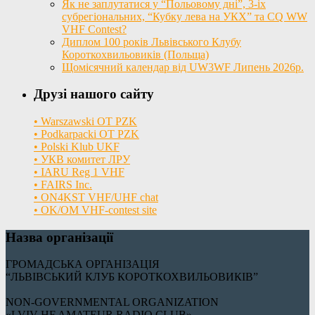
Як не заплутатися у “Польовому дні”, 3-іх
субрегіональних, “Кубку лева на УКХ” та CQ WW
VHF Contest?
Диплом 100 років Львівського Клубу
Короткохвильовиків (Польща)
Щомісячний календар від UW3WF Липень 2026р.
Друзі нашого сайту
• Warszawski OT PZK
• Podkarpacki OT PZK
• Polski Klub UKF
• УКВ комитет ЛРУ
• IARU Reg 1 VHF
• FAIRS Inc.
• ON4KST VHF/UHF chat
• OK/OM VHF-contest site
Назва організації
ГРОМАДСЬКА ОРГАНІЗАЦІЯ
“ЛЬВІВСЬКИЙ КЛУБ КОРОТКОХВИЛЬОВИКІВ”
NON-GOVERNMENTAL ORGANIZATION
«LVIV HF AMATEUR RADIO CLUB»