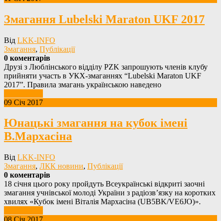
Змагання Lubelski Maraton UKF 2017
Від
LKK-INFO
Змагання
,
Публікації
0 коментарів
Друзі з Люблінського відділу PZK запрошують членів клубу
прийняти участь в УКХ-змаганнях “Lubelski Maraton UKF
2017”. Правила змагань українською наведено
Детальніше
09 Січ 2017
Юнацькі змагання на кубок імені
В.Мархасіна
Від
LKK-INFO
Змагання
,
ЛКК новини
,
Публікації
0 коментарів
18 січня цього року пройдуть Всеукраїнські відкриті заочні
змагання учнівської молоді України з радіозв’язку на коротких
хвилях «Кубок імені Віталія Мархасіна (UB5BK/VE6JO)».
Детальніше
08 Січ 2017