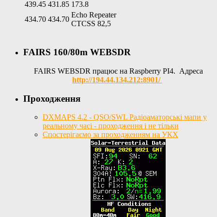
439.45
431.85
173.8
Echo Repeater
434.70
434.70
CTCSS 82,5
FAIRS 160/80m WEBSDR
FAIRS WEBSDR працює на Raspberry PI4. Адреса
http://194.44.134.212:8901/
Проходження
DXMAPS 4.2 - QSO/SWL Радіоаматорські мапи у
реальному часі - проходження і не тільки
Спостерігаємо за проходженням на УКХ