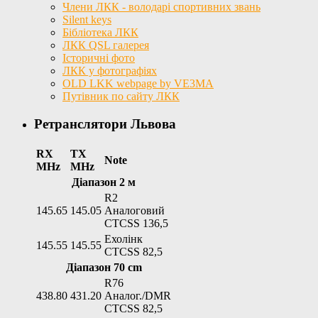
Члени ЛКК - володарі спортивних звань
Silent keys
Бібліотека ЛКК
ЛКК QSL галерея
Історичні фото
ЛКК у фотографіях
OLD LKK webpage by VE3MA
Путівник по сайту ЛКК
Ретранслятори Львова
RX
TX
Note
MHz
MHz
Діапазон 2 м
R2
145.65
145.05
Аналоговий
CTCSS 136,5
Ехолінк
145.55
145.55
CTCSS 82,5
Діапазон 70 cm
R76
438.80
431.20
Аналог./DMR
CTCSS 82,5