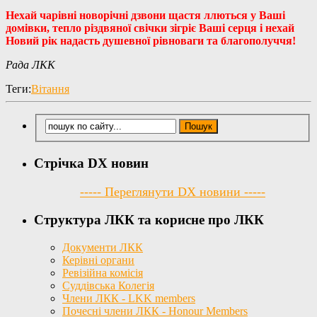
Нехай чарівні новорічні дзвони щастя ллються у Ваші
домівки, тепло різдвяної свічки зігріє Ваші серця і нехай
Новий рік надасть душевної рівноваги та благополуччя!
Рада ЛКК
Теги:
Вітання
Стрічка DX новин
----- Переглянути DX новини -----
Структура ЛКК та корисне про ЛКК
Документи ЛКК
Керівні органи
Ревізійна комісія
Суддівська Колегія
Члени ЛКК - LKK members
Почесні члени ЛКК - Honour Members