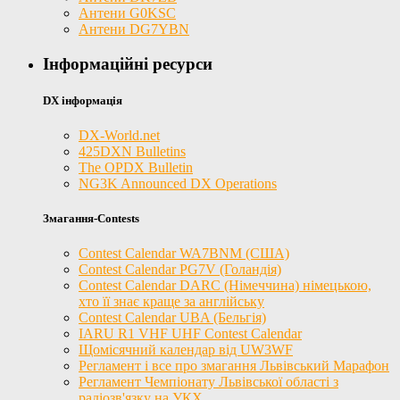
Антени G0KSC
Антени DG7YBN
Інформаційні ресурси
DX інформація
DX-World.net
425DXN Bulletins
The OPDX Bulletin
NG3K Announced DX Operations
Змагання-Contests
Contest Calendar WA7BNM (США)
Contest Calendar PG7V (Голандія)
Contest Calendar DARC (Німеччина) німецькою,
хто її знає краще за англійську
Contest Calendar UBA (Бельгія)
IARU R1 VHF UHF Contest Calendar
Щомісячний календар від UW3WF
Регламент і все про змагання Львівський Марафон
Регламент Чемпіонату Львівської області з
радіозв'язку на УКХ