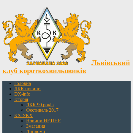
Львівський
клуб короткохвильовиків
Головна
ЛКК новини
DX-info
Історія
ЛКК 90 років
Фестиваль 2017
КХ-УКХ
Новини HF,UHF
Змагання
Дипломи