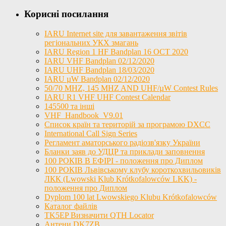
Корисні посилання
IARU Internet site для завантаження звітів
регіональних УКХ змагань
IARU Region 1 HF Bandplan 16 OCT 2020
IARU VHF Bandplan 02/12/2020
IARU UHF Bandplan 18/03/2020
IARU µW Bandplan 02/12/2020
50/70 MHZ, 145 MHZ AND UHF/µW Contest Rules
IARU R1 VHF UHF Contest Calendar
145500 та інші
VHF_Handbook_V9.01
Список країн та територій за програмою DXCC
International Call Sign Series
Регламент аматорського радіозв'язку України
Бланки заяв до УДЦР та приклади заповнення
100 РОКІВ В ЕФІРІ - положення про Диплом
100 РОКІВ Львівському клубу короткохвильовиків
ЛКК (Lwowski Klub Krótkofalowców LKK) -
положення про Диплом
Dyplom 100 lat Lwowskiego Klubu Krótkofalowców
Каталог файлів
TK5EP Визначити QTH Locator
Антени DK7ZB