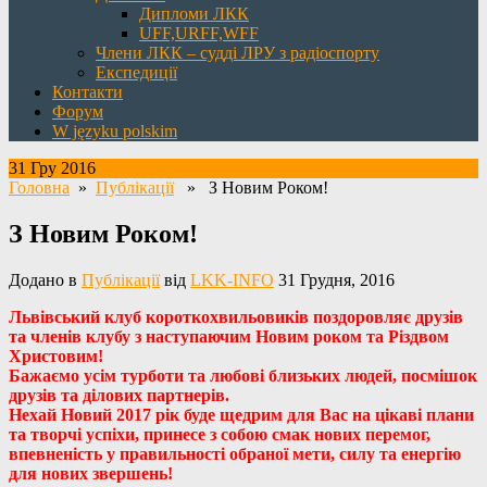
Дипломи ЛКК
UFF,URFF,WFF
Члени ЛКК – судді ЛРУ з радіоспорту
Експедиції
Контакти
Форум
W języku polskim
31 Гру 2016
Головна
»
Публікації
» З Новим Роком!
З Новим Роком!
Додано в
Публікації
від
LKK-INFO
31 Грудня, 2016
Львівський клуб короткохвильовиків поздоровляє друзів
та членів клубу з наступаючим Новим роком та Різдвом
Христовим!
Бажаємо усім турботи та любові близьких людей, посмішок
друзів та ділових партнерів.
Нехай Новий 2017 рік буде щедрим для Вас на цікаві плани
та творчі успіхи, принесе з собою смак нових перемог,
впевненість у правильності обраної мети, силу та енергію
для нових звершень!