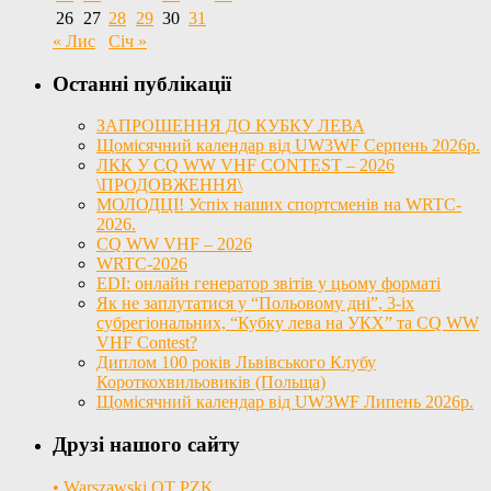
26
27
28
29
30
31
« Лис
Січ »
Останні публікації
ЗАПРОШЕННЯ ДО КУБКУ ЛЕВА
Щомісячний календар від UW3WF Серпень 2026р.
ЛКК У CQ WW VHF CONTEST – 2026
\ПРОДОВЖЕННЯ\
МОЛОДЦІ! Успіх наших спортсменів на WRTC-
2026.
CQ WW VHF – 2026
WRTC-2026
EDI: онлайн генератор звітів у цьому форматі
Як не заплутатися у “Польовому дні”, 3-іх
субрегіональних, “Кубку лева на УКХ” та CQ WW
VHF Contest?
Диплом 100 років Львівського Клубу
Короткохвильовиків (Польща)
Щомісячний календар від UW3WF Липень 2026р.
Друзі нашого сайту
• Warszawski OT PZK