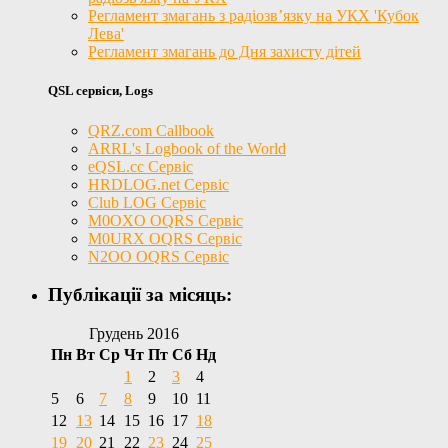
Регламент змагань з радіозв’язку на УКХ 'Кубок
Лева'
Регламент змагань до Дня захисту дітей
QSL сервіси, Logs
QRZ.com Callbook
ARRL's Logbook of the World
eQSL.cc Сервіс
HRDLOG.net Сервіс
Club LOG Сервіс
M0OXO OQRS Сервіс
M0URX OQRS Сервіс
N2OO OQRS Сервіс
Публікації за місяць:
Грудень 2016
Пн
Вт
Ср
Чт
Пт
Сб
Нд
1
2
3
4
5
6
7
8
9
10
11
12
13
14
15
16
17
18
19
20
21
22
23
24
25