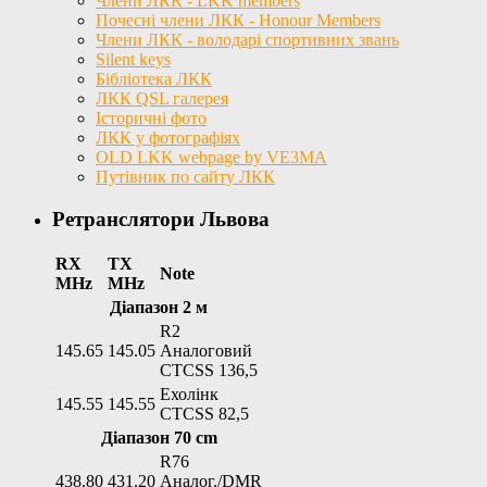
Члени ЛКК - LKK members
Почесні члени ЛКК - Honour Members
Члени ЛКК - володарі спортивних звань
Silent keys
Бібліотека ЛКК
ЛКК QSL галерея
Історичні фото
ЛКК у фотографіях
OLD LKK webpage by VE3MA
Путівник по сайту ЛКК
Ретранслятори Львова
RX
TX
Note
MHz
MHz
Діапазон 2 м
R2
145.65
145.05
Аналоговий
CTCSS 136,5
Ехолінк
145.55
145.55
CTCSS 82,5
Діапазон 70 cm
R76
438.80
431.20
Аналог./DMR