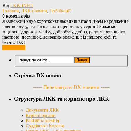
Від
LKK-INFO
Головна
,
ЛКК новини
,
Публікації
0 коментарів
Львівський клуб короткохвильовиків вітає з Днем народження
членів клубу, які відзначають цей день у серпні! Бажаємо
міцного здоров’я, успіху, добробуту, добра, радості, хорошого
настрою, посмішок, яскравих вражень від нашого хобі та
багато DX!
Детальніше
Стрічка DX новин
----- Переглянути DX новини -----
Структура ЛКК та корисне про ЛКК
Документи ЛКК
Керівні органи
Ревізійна комісія
Суддівська Колегія