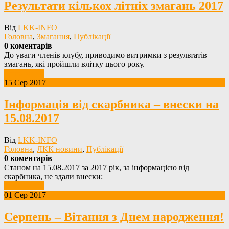
Результати кількох літніх змагань 2017
Від
LKK-INFO
Головна
,
Змагання
,
Публікації
0 коментарів
До уваги членів клубу, приводимо витримки з результатів
змагань, які пройшли влітку цього року.
Детальніше
15 Сер 2017
Інформація від скарбника – внески на
15.08.2017
Від
LKK-INFO
Головна
,
ЛКК новини
,
Публікації
0 коментарів
Станом на 15.08.2017 за 2017 рік, за інформацією від
скарбника, не здали внески:
Детальніше
01 Сер 2017
Серпень – Вітання з Днем народження!