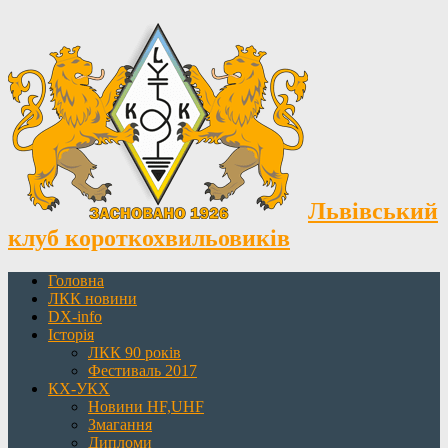
Львівський
клуб короткохвильовиків
Головна
ЛКК новини
DX-info
Історія
ЛКК 90 років
Фестиваль 2017
КХ-УКХ
Новини HF,UHF
Змагання
Дипломи