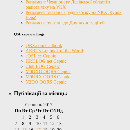
Регламент Чемпіонату Львівської області з
радіозв'язку на УКХ
Регламент змагань з радіозв’язку на УКХ 'Кубок
Лева'
Регламент змагань до Дня захисту дітей
QSL сервіси, Logs
QRZ.com Callbook
ARRL's Logbook of the World
eQSL.cc Сервіс
HRDLOG.net Сервіс
Club LOG Сервіс
M0OXO OQRS Сервіс
M0URX OQRS Сервіс
N2OO OQRS Сервіс
Публікації за місяць:
Серпень 2017
Пн
Вт
Ср
Чт
Пт
Сб
Нд
1
2
3
4
5
6
7
8
9
10
11
12
13
14
15
16
17
18
19
20