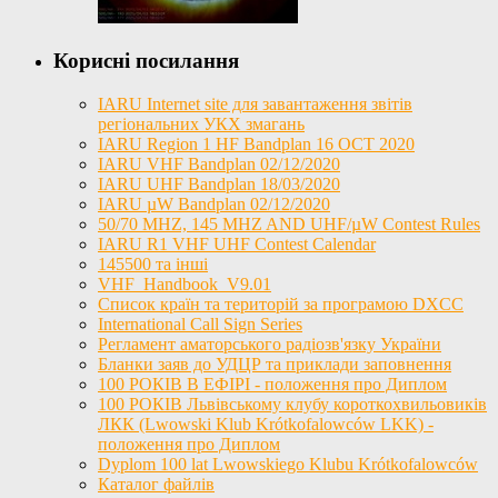
Корисні посилання
IARU Internet site для завантаження звітів
регіональних УКХ змагань
IARU Region 1 HF Bandplan 16 OCT 2020
IARU VHF Bandplan 02/12/2020
IARU UHF Bandplan 18/03/2020
IARU µW Bandplan 02/12/2020
50/70 MHZ, 145 MHZ AND UHF/µW Contest Rules
IARU R1 VHF UHF Contest Calendar
145500 та інші
VHF_Handbook_V9.01
Список країн та територій за програмою DXCC
International Call Sign Series
Регламент аматорського радіозв'язку України
Бланки заяв до УДЦР та приклади заповнення
100 РОКІВ В ЕФІРІ - положення про Диплом
100 РОКІВ Львівському клубу короткохвильовиків
ЛКК (Lwowski Klub Krótkofalowców LKK) -
положення про Диплом
Dyplom 100 lat Lwowskiego Klubu Krótkofalowców
Каталог файлів