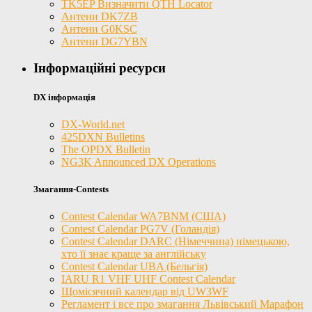
TK5EP Визначити QTH Locator
Антени DK7ZB
Антени G0KSC
Антени DG7YBN
Інформаційні ресурси
DX інформація
DX-World.net
425DXN Bulletins
The OPDX Bulletin
NG3K Announced DX Operations
Змагання-Contests
Contest Calendar WA7BNM (США)
Contest Calendar PG7V (Голандія)
Contest Calendar DARC (Німеччина) німецькою,
хто її знає краще за англійську
Contest Calendar UBA (Бельгія)
IARU R1 VHF UHF Contest Calendar
Щомісячний календар від UW3WF
Регламент і все про змагання Львівський Марафон