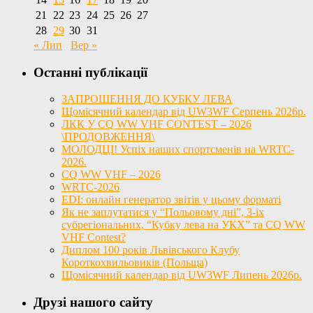
21
22
23
24
25
26
27
28
29
30
31
« Лип
Вер »
Останні публікації
ЗАПРОШЕННЯ ДО КУБКУ ЛЕВА
Щомісячний календар від UW3WF Серпень 2026р.
ЛКК У CQ WW VHF CONTEST – 2026
\ПРОДОВЖЕННЯ\
МОЛОДЦІ! Успіх наших спортсменів на WRTC-
2026.
CQ WW VHF – 2026
WRTC-2026
EDI: онлайн генератор звітів у цьому форматі
Як не заплутатися у “Польовому дні”, 3-іх
субрегіональних, “Кубку лева на УКХ” та CQ WW
VHF Contest?
Диплом 100 років Львівського Клубу
Короткохвильовиків (Польща)
Щомісячний календар від UW3WF Липень 2026р.
Друзі нашого сайту