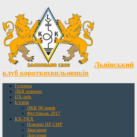
Львівський
клуб короткохвильовиків
Головна
ЛКК новини
DX-info
Історія
ЛКК 90 років
Фестиваль 2017
КХ-УКХ
Новини HF,UHF
Змагання
Дипломи