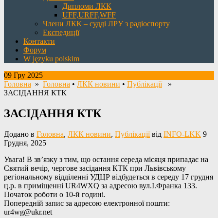
Дипломи ЛКК
UFF,URFF,WFF
Члени ЛКК – судді ЛРУ з радіоспорту
Експедиції
Контакти
Форум
W języku polskim
09 Гру 2025
Головна
»
Головна
•
ЛКК новини
•
Публікації
»
ЗАСІДАННЯ КТК
ЗАСІДАННЯ КТК
Додано в
Головна
,
ЛКК новини
,
Публікації
від
INFO-LKK
9
Грудня, 2025
Увага! В зв’язку з тим, що остання середа місяця припадає на
Святий вечір, чергове засідання КТК при Львівському
регіональному відділенні УДЦР відбудеться в середу 17 грудня
ц.р. в приміщенні UR4WXQ за адресою вул.І.Франка 133.
Початок роботи о 10-й годині.
Попередній запис за адресою електронної пошти:
ur4wg@ukr.net