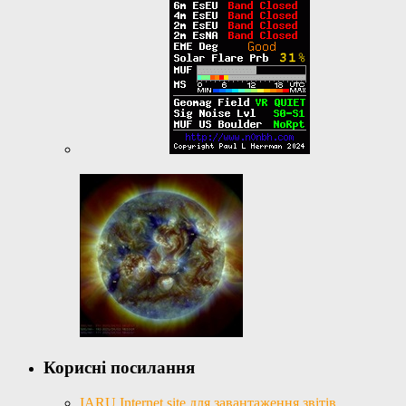
Корисні посилання
IARU Internet site для завантаження звітів