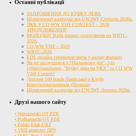
Останні публікації
ЗАПРОШЕННЯ ДО КУБКУ ЛЕВА
Щомісячний календар від UW3WF Серпень 2026р.
ЛКК У CQ WW VHF CONTEST – 2026
\ПРОДОВЖЕННЯ\
МОЛОДЦІ! Успіх наших спортсменів на WRTC-
2026.
CQ WW VHF – 2026
WRTC-2026
EDI: онлайн генератор звітів у цьому форматі
Як не заплутатися у “Польовому дні”, 3-іх
субрегіональних, “Кубку лева на УКХ” та CQ WW
VHF Contest?
Диплом 100 років Львівського Клубу
Короткохвильовиків (Польща)
Щомісячний календар від UW3WF Липень 2026р.
Друзі нашого сайту
• Warszawski OT PZK
• Podkarpacki OT PZK
• Polski Klub UKF
• УКВ комитет ЛРУ
• IARU Reg 1 VHF