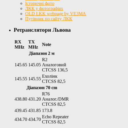
Історичні фото
ЛКК у фотографіях
OLD LKK webpage by VE3MA
Путівник по сайту ЛКК
Ретранслятори Львова
RX
TX
Note
MHz
MHz
Діапазон 2 м
R2
145.65
145.05
Аналоговий
CTCSS 136,5
Ехолінк
145.55
145.55
CTCSS 82,5
Діапазон 70 cm
R76
438.80
431.20
Аналог./DMR
CTCSS 82,5
439.45
431.85
173.8
Echo Repeater
434.70
434.70
CTCSS 82,5