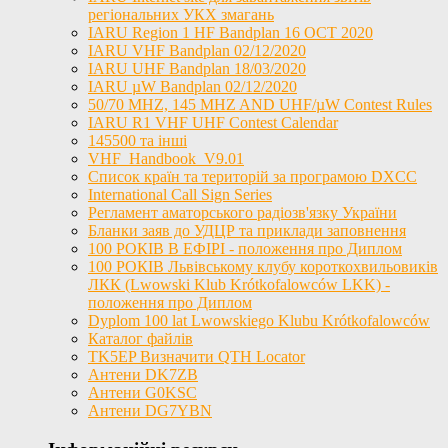
регіональних УКХ змагань
IARU Region 1 HF Bandplan 16 OCT 2020
IARU VHF Bandplan 02/12/2020
IARU UHF Bandplan 18/03/2020
IARU µW Bandplan 02/12/2020
50/70 MHZ, 145 MHZ AND UHF/µW Contest Rules
IARU R1 VHF UHF Contest Calendar
145500 та інші
VHF_Handbook_V9.01
Список країн та територій за програмою DXCC
International Call Sign Series
Регламент аматорського радіозв'язку України
Бланки заяв до УДЦР та приклади заповнення
100 РОКІВ В ЕФІРІ - положення про Диплом
100 РОКІВ Львівському клубу короткохвильовиків
ЛКК (Lwowski Klub Krótkofalowców LKK) -
положення про Диплом
Dyplom 100 lat Lwowskiego Klubu Krótkofalowców
Каталог файлів
TK5EP Визначити QTH Locator
Антени DK7ZB
Антени G0KSC
Антени DG7YBN