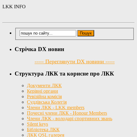
LKK INFO
Стрічка DX новин
----- Переглянути DX новини -----
Структура ЛКК та корисне про ЛКК
Документи ЛКК
Керівні органи
Ревізійна комісія
Суддівська Колегія
Члени ЛКК - LKK members
Почесні члени ЛКК - Honour Members
Члени ЛКК - володарі спортивних звань
Silent keys
Бібліотека ЛКК
ЛКК QSL галерея