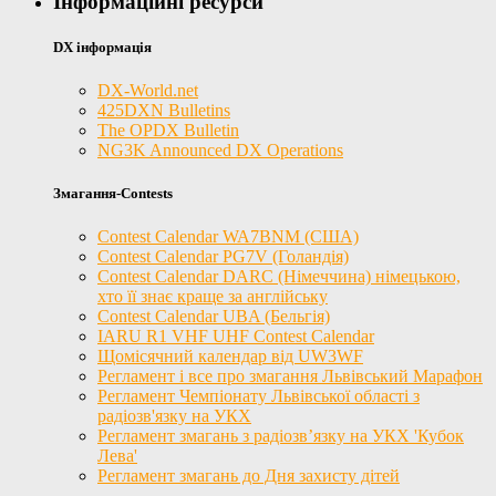
Інформаційні ресурси
DX інформація
DX-World.net
425DXN Bulletins
The OPDX Bulletin
NG3K Announced DX Operations
Змагання-Contests
Contest Calendar WA7BNM (США)
Contest Calendar PG7V (Голандія)
Contest Calendar DARC (Німеччина) німецькою,
хто її знає краще за англійську
Contest Calendar UBA (Бельгія)
IARU R1 VHF UHF Contest Calendar
Щомісячний календар від UW3WF
Регламент і все про змагання Львівський Марафон
Регламент Чемпіонату Львівської області з
радіозв'язку на УКХ
Регламент змагань з радіозв’язку на УКХ 'Кубок
Лева'
Регламент змагань до Дня захисту дітей