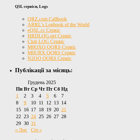
QSL сервіси, Logs
QRZ.com Callbook
ARRL's Logbook of the World
eQSL.cc Сервіс
HRDLOG.net Сервіс
Club LOG Сервіс
M0OXO OQRS Сервіс
M0URX OQRS Сервіс
N2OO OQRS Сервіс
Публікації за місяць:
Грудень 2025
Пн
Вт
Ср
Чт
Пт
Сб
Нд
1
2
3
4
5
6
7
8
9
10
11
12
13
14
15
16
17
18
19
20
21
22
23
24
25
26
27
28
29
30
31
« Лис
Січ »